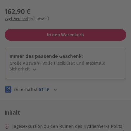
Wähle im nächsten Schritt einen Termin aus
162,90 €
zzgl. Versand
(inkl. MwSt.)
In den Warenkorb
Immer das passende Geschenk:
Große Auswahl, volle Flexibilität und maximale
Sicherheit
Große Auswahl
Über 9.000 unvergessliche Erlebnisse.
Du erhältst
81
°P
Volle Flexibilität
Jeder Gutschein für alle Erlebnisse einlösbar.
Maximale Sicherheit
3 Jahre gültig & verlängerbar.
Inhalt
Tagesexkursion zu den Ruinen des Hydrierwerks Pölitz