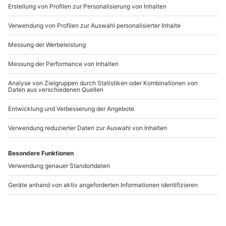
www.b2b.mydays.de/
Artikelnummer
:
42941
Andere Produkte entdecken
-15% CLUB DEAL
Whisky Tasting Berlin
5- Bunkertour
für 2
Wünsdorf
Berlin
Wünsdorf