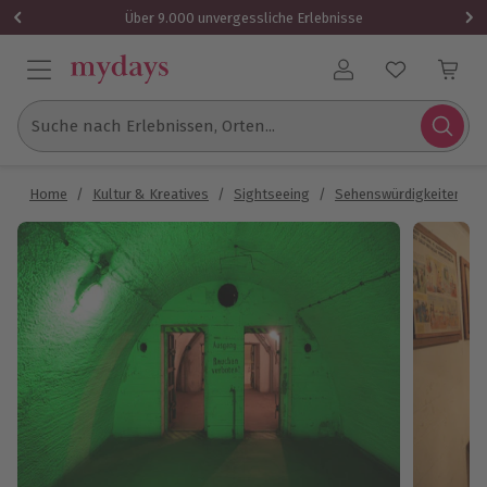
Über 9.000 unvergessliche Erlebnisse
Benutzerkonto
Suche nach Erlebnissen, Orten...
Home
/
Kultur & Kreatives
/
Sightseeing
/
Sehenswürdigkeiten
/