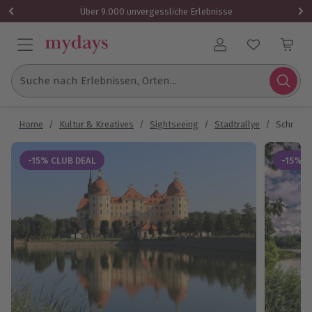
Über 9.000 unvergessliche Erlebnisse
Benutzerkonto
Suche nach Erlebnissen, Orten...
Home
/
Kultur & Kreatives
/
Sightseeing
/
Stadtrallye
/
Schnitze
-15% CLUB DEAL
-15% C