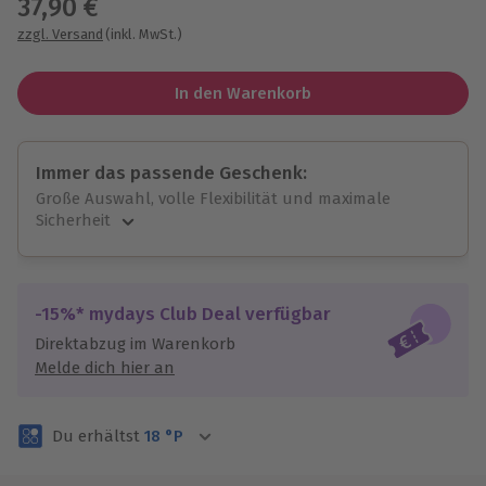
37,90 €
zzgl. Versand
(inkl. MwSt.)
In den Warenkorb
Immer das passende Geschenk:
Große Auswahl, volle Flexibilität und maximale
Sicherheit
Große Auswahl
Über 9.000 unvergessliche Erlebnisse.
Volle Flexibilität
-15%* mydays Club Deal verfügbar
Jeder Gutschein für alle Erlebnisse einlösbar.
Direktabzug im Warenkorb
Maximale Sicherheit
Melde dich hier an
3 Jahre gültig & verlängerbar.
Du erhältst
18
°P