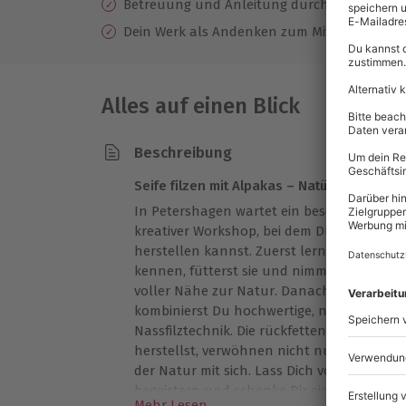
Betreuung und Anleitung durch einen profes
Dein Werk als Andenken zum Mitnehmen
Alles auf einen Blick
Beschreibung
Seife filzen mit Alpakas – Natürlich kreativ
In Petershagen wartet ein besonders sinnli
kreativer Workshop, bei dem Du Deine ganz
herstellen kannst. Zuerst lernst Du die fla
kennen, fütterst sie und nimmst eindrucks
voller Nähe zur Natur. Danach geht es ans
kombinierst Du hochwertige, natürliche Zu
Nassfilztechnik. Die rückfettenden Seifenst
herstellst, verwöhnen nicht nur die Haut,
der Natur mit sich. Lass Dich von der Ma
begeistern und schenke Dir eine kreative 
Mehr Lesen