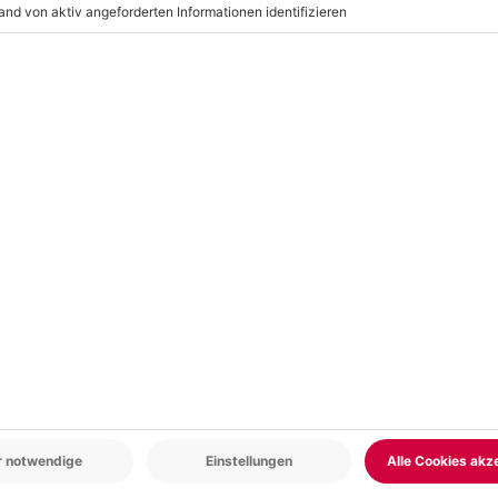
r: 9-17 Uhr
www.b2b.mydays.de/
en
5% CLUB DEAL
-15% CLUB DEAL