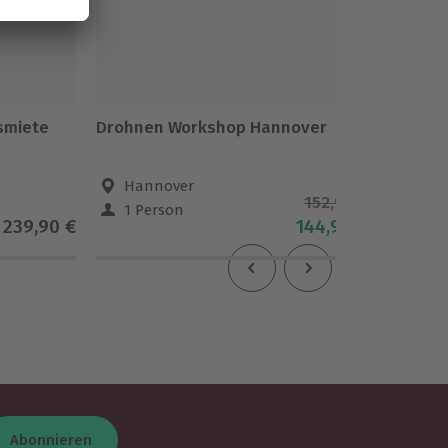
smiete
Drohnen Workshop Hannover
Selbstv
Frauen
Hannover
Han
152,90 €
1 Person
1 Pe
239,90 €
144,90 €
Abonnieren