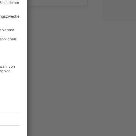
wahl
unvergessliche
49
°P
lität
hein für alle Erlebnisse
icherheit
tig & verlängerbar.