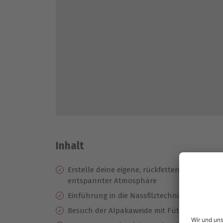
Inhalt
Erstelle deine eigene, rückfettende Seife au
entspannter Atmosphäre
Einführung in die Nassfilztechnik
Besuch der Alpakaweide mit Fütterung und 