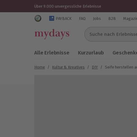
Über 9.000 unvergessliche Erlebnisse
Trustedshops Bewertungen für mydays.de
PAYBACK
FAQ
Jobs
B2B
Magazi
Suche nach Erlebnissen..
Alle Erlebnisse
Kurzurlaub
Geschenke
Home
/
Kultur & Kreatives
/
DIY
/
Seife herstellen 
Bild 1 von 5