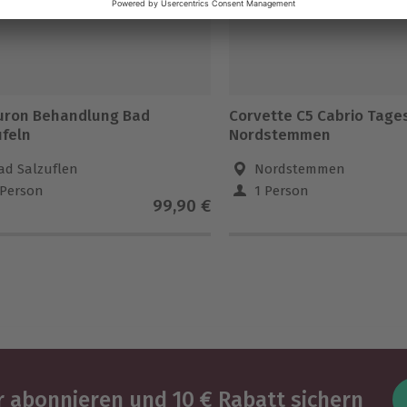
uron Behandlung Bad
Corvette C5 Cabrio Tage
ufeln
Nordstemmen
ad Salzuflen
Nordstemmen
 Person
1 Person
99,90 €
 abonnieren und 10 € Rabatt sichern