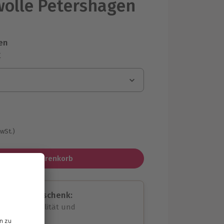
olle Petershagen
en
r
MwSt.)
In den Warenkorb
assende Geschenk:
volle Flexibilität und
rheit