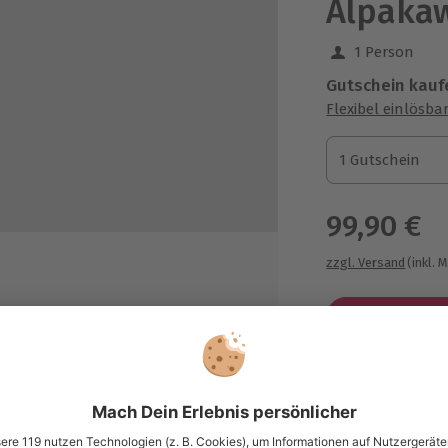
Alpakaw
1 Person
Gutschein kauf
Flexibel einlösba
1 Gutschein
1 Gutschein
1 Gutschein
99,90 €
zzgl. Versand
(inkl. 
s natürlicher Alpakawolle in
Immer das p
Große Auswahl, 
zauberhaften Fotomöglichkeiten
maximale Siche