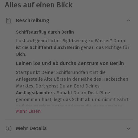
Alles auf einen Blick
Beschreibung
Schiffsausflug durch Berlin
Lust auf gemütliches Sightseeing zu Wasser? Dann
ist die
Schifffahrt durch Berlin
genau das Richtige für
Dich.
Leinen los und ab durchs Zentrum von Berlin
Startpunkt Deiner Schiffsrundfahrt ist die
Anlegestelle Alte Börse
in der Nähe des Hackeschen
Marktes. Dort gehst Du an Bord Deines
Ausflugsdampfers
. Sobald Du an Deck Platz
genommen hast, legt das Schiff ab und nimmt Fahrt
auf. Ihr passiert unter anderem die Museumsinsel
Mehr Lesen
und das politische Herz der Hauptstadt, das
Parlaments- und Regierungsviertel. Vom Wasser aus
hast Du eine tolle Sicht auf die großen Gebäude und
Mehr Details
einzigartigen Sehenswürdigkeiten.