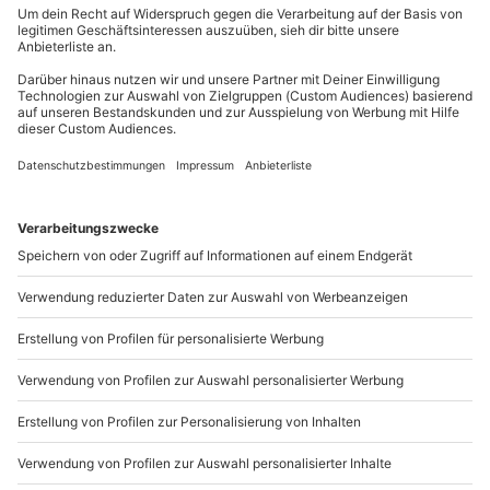
Du erreichst uns telefonisch zu folgenden Zeiten,
außer an bundesweiten Feiertagen:
Mo-Fr: 8-20 Uhr | Sa: 10-16 Uhr
Du möchtest als Firma bestellen?
Sichere Dir attraktive Firmenkunden Vorteile.
089 / 21 12 90 20
Mo-Fr: 9-17 Uhr
b2b@mydays.de
www.b2b.mydays.de/
Artikelnummer
:
38911