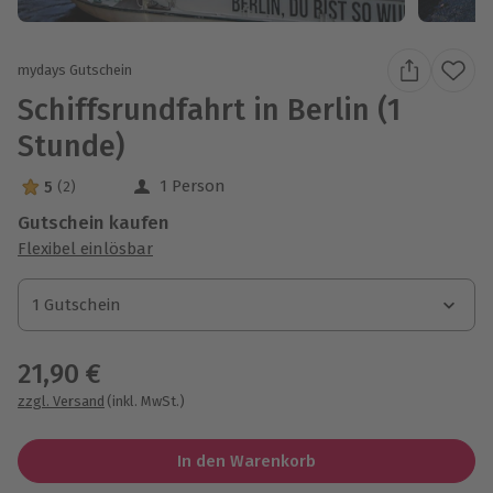
mydays Gutschein
Schiffsrundfahrt in Berlin (1
Stunde)
1 Person
5
(2)
5 Sterne von 5 aus 2 Bewertungen
Gutschein kaufen
Flexibel einlösbar
1 Gutschein
1 Gutschein
1 Gutschein
21,90 €
zzgl. Versand
(inkl. MwSt.)
In den Warenkorb