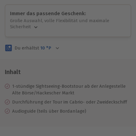
Immer das passende Geschenk:
Große Auswahl, volle Flexibilität und maximale
Sicherheit
Große Auswahl
Über 9.000 unvergessliche Erlebnisse.
Du erhältst
10
°P
Volle Flexibilität
Jeder Gutschein für alle Erlebnisse einlösbar.
Maximale Sicherheit
3 Jahre gültig & verlängerbar.
Inhalt
1-stündige Sightseeing-Bootstour ab der Anlegestelle
Alte Börse/Hackescher Markt
Durchführung der Tour im Cabrio- oder Zweideckschiff
Audioguide (teils über Bordanlage)