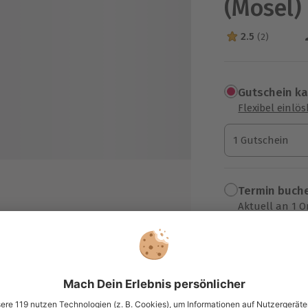
(Mosel)
2.5
(2)
2.5 Sterne von 5
Gutschein k
Flexibel einlö
1 Gutschein
1 Gutschein
1 Gutschein
Termin buch
Aktuell an 1 O
Wähle im nächs
99,90 €
zzgl. Versand
(inkl. 
 und Getränken