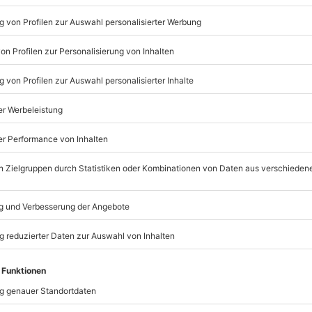
Listenansicht
erstags und samstags zu
© OpenStreetMaps
icht
n nur mit Einverständniserklärung
nach Absprache mit dem
mydays
GmbH
Mühldorfstraße 8
81671
München
Erlebnis verschoben (die
eiten, außer an bundesweiten
)