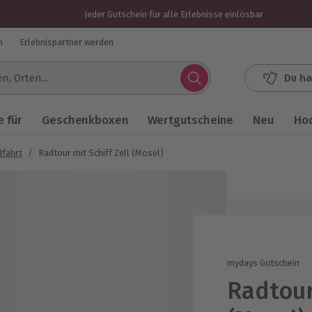
Jeder Gutschein für alle Erlebnisse einlösbar
n
Erlebnispartner werden
Du ha
.
 für
Geschenkboxen
Wertgutscheine
Neu
Ho
dfahrt
/
Radtour mit Schiff Zell (Mosel)
mydays Gutschein
Radtour