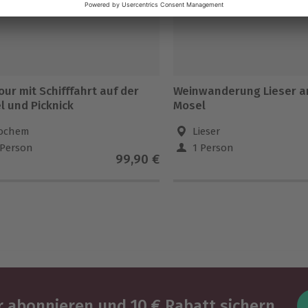
ur mit Schifffahrt auf der
Weinwanderung Lieser a
l und Picknick
Mosel
ochem
Lieser
 Person
1 Person
99,90 €
 abonnieren und 10 € Rabatt sichern