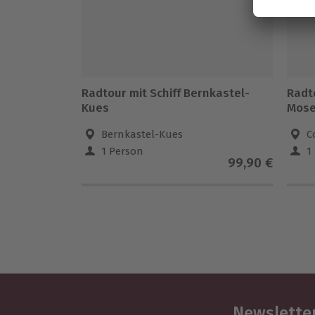
Radtour mit Schiff Bernkastel-
Radto
Kues
Mose
Bernkastel-Kues
C
1 Person
1
99,90 €
Newsletter