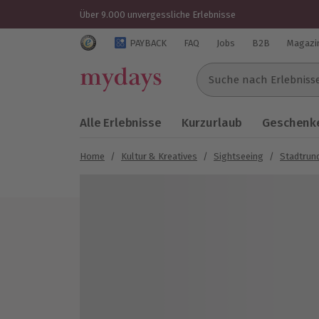
Über 9.000 unvergessliche Erlebnisse
Trustedshops Bewertungen für mydays.de
PAYBACK
FAQ
Jobs
B2B
Magazi
Suche nach Erlebnissen..
Alle Erlebnisse
Kurzurlaub
Geschenke
Home
/
Kultur & Kreatives
/
Sightseeing
/
Stadtrun
Bild 1 von 5