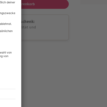
In den Warenkorb
assende Geschenk:
volle Flexibilität und
rheit
wahl
unvergessliche
49
°P
lität
hein für alle Erlebnisse
icherheit
tig & verlängerbar.