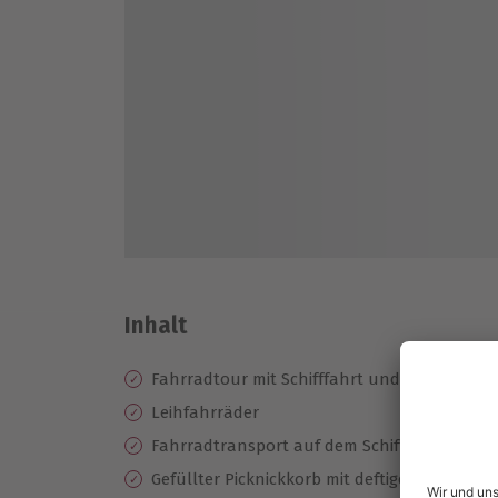
Inhalt
Fahrradtour mit Schifffahrt und Picknick
Leihfahrräder
Fahrradtransport auf dem Schiff
Gefüllter Picknickkorb mit deftigen Speisen