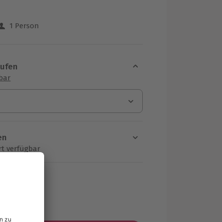
1 Person
 aus 2 Bewertungen
aufen
sbar
en
rt verfügbar
ten Schritt einen Termin aus
MwSt.)