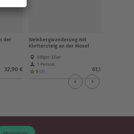
n der
Weinbergwanderung mit
Weingut
Klettersteig an der Mosel
für 2 (
Ediger-Eller
Kröv
1 Person
2 Pe
32,90 €
61,90 €
5
(2)
Abonnieren