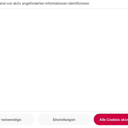
r: 9-17 Uhr
www.b2b.mydays.de/
en