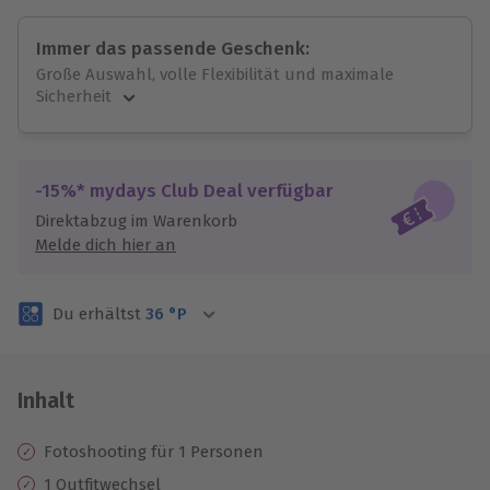
Immer das passende Geschenk:
Große Auswahl, volle Flexibilität und maximale
Sicherheit
Große Auswahl
Über 9.000 unvergessliche Erlebnisse.
Volle Flexibilität
-15%* mydays Club Deal verfügbar
Jeder Gutschein für alle Erlebnisse einlösbar.
Direktabzug im Warenkorb
Maximale Sicherheit
Melde dich hier an
3 Jahre gültig & verlängerbar.
Du erhältst
36
°P
Inhalt
Fotoshooting für 1 Personen
1 Outfitwechsel