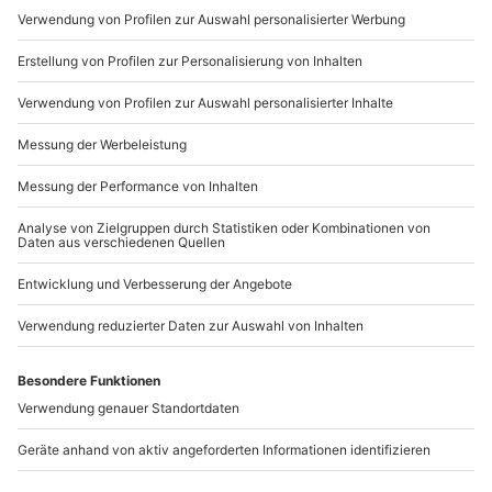
Mo-Fr: 9-17 Uhr
b2b@mydays.de
www.b2b.mydays.de/
Artikelnummer
:
14195
Andere Produkte entdecken
-15% CLUB DEAL
Familien-Fotoshooting
Best-Friends-