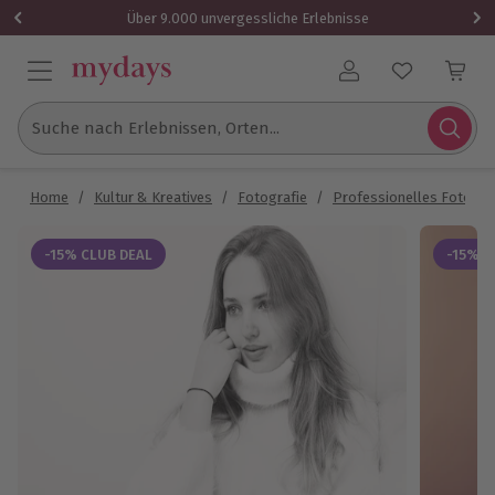
Über 9.000 unvergessliche Erlebnisse
Benutzerkonto
Suche nach Erlebnissen, Orten...
Home
/
Kultur & Kreatives
/
Fotografie
/
Professionelles Fotosh
-15% CLUB DEAL
-15% C