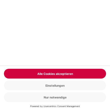
Vertrag widerrufen
FAQs
Kontakt
Zahlungsarten
Über uns
Magazin
Jobs & Karriere
Partnerprogramm
Trusted Shops
PAYBACK
Versand und Lieferung
Presse
AGB
Cookie Einstellungen
Datenschutz
Nutzungsbedingungen
Online-Marktplatz
Barrierefreiheit
Grounding Page
Compliance
Impressum
RECHNUNG