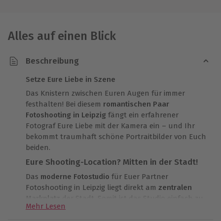
Alles auf einen Blick
Beschreibung
Setze Eure Liebe in Szene
Das Knistern zwischen Euren Augen für immer
festhalten! Bei diesem
romantischen Paar
Fotoshooting in Leipzig
fängt ein erfahrener
Fotograf Eure Liebe mit der Kamera ein – und Ihr
bekommt traumhaft schöne Portraitbilder von Euch
beiden.
Eure Shooting-Location? Mitten in der Stadt!
Das
moderne Fotostudio
für Euer Partner
Fotoshooting in Leipzig liegt direkt am
zentralen
Markplatz
der Stadt. Somit ist das Studio einfach zu
Mehr Lesen
erreichen und das Shooting lässt sich problemlos
mit einem Cafébesuch oder Einkaufsbummel