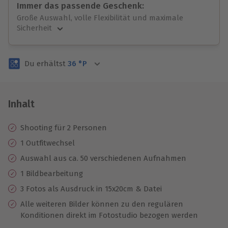
Immer das passende Geschenk:
Große Auswahl, volle Flexibilität und maximale
Sicherheit
Große Auswahl
Über 9.000 unvergessliche Erlebnisse.
Du erhältst
36
°P
Volle Flexibilität
Jeder Gutschein für alle Erlebnisse einlösbar.
Maximale Sicherheit
3 Jahre gültig & verlängerbar.
Inhalt
Shooting für 2 Personen
1 Outfitwechsel
Auswahl aus ca. 50 verschiedenen Aufnahmen
1 Bildbearbeitung
3 Fotos als Ausdruck in 15x20cm & Datei
Alle weiteren Bilder können zu den regulären
Konditionen direkt im Fotostudio bezogen werden