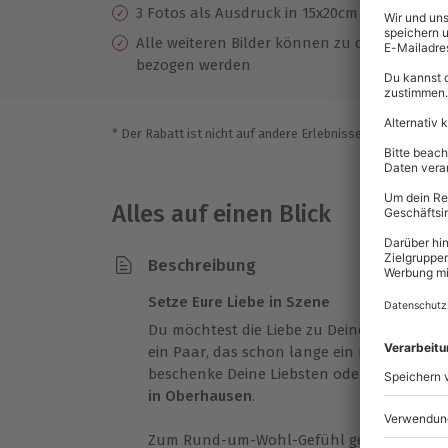
3 Fotos als Ausdruck in 15x20cm & Datei
Alle weiteren Bilder können zu den reguläre
bezogen werden
* Der Rabatt ist nicht auf andere Erlebnisse bei der Einlö
Alles auf einen Blick
Beschreibung
Setze Eure Liebe in Szene
Du möchtest die Liebe zu Deinem Partner i
ein Paar, das schon lange ein Fotoshooti
beschenke Deine Liebsten oder Deinen Par
in Oberhausen
.
Zum Rund-um-Wohl-Gefühl gehört natürlich