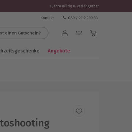
3 Jahre gültig & verlängerbar
Kontakt
089 / 2112 999 33
st einen Gutschein?
Benutzerkonto
chzeitsgeschenke
Angebote
toshooting