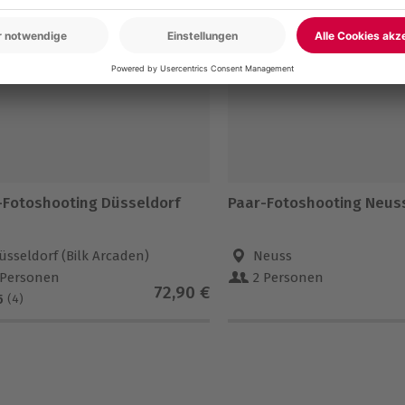
-15% CLUB DEAL
-Fotoshooting Düsseldorf
Paar-Fotoshooting Neus
üsseldorf (Bilk Arcaden)
Neuss
 Personen
2 Personen
72,90 €
5
(4)