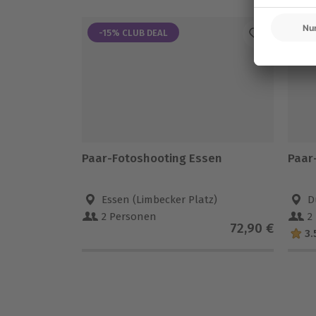
-15% CLUB DEAL
Paar-Fotoshooting Essen
Paar
Essen (Limbecker Platz)
D
2 Personen
2
72,90 €
3.