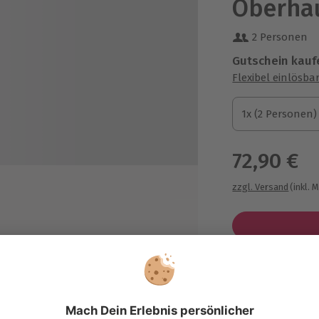
Oberha
2 Personen
Gutschein kauf
Flexibel einlösba
1x (2 Personen)
1x (2 Personen)
1x (2 Personen)
72,90 €
zzgl. Versand
(inkl. 
Immer das p
en
Große Auswahl, 
maximale Siche