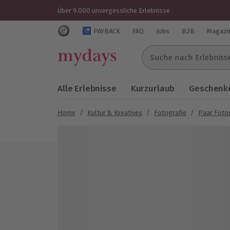
Über 9.000 unvergessliche Erlebnisse
Trustedshops Bewertungen für mydays.de
PAYBACK
FAQ
Jobs
B2B
Magazi
Suche nach Erlebnissen..
Alle Erlebnisse
Kurzurlaub
Geschenke
Home
/
Kultur & Kreatives
/
Fotografie
/
Paar Foto
Bild 1 von 5