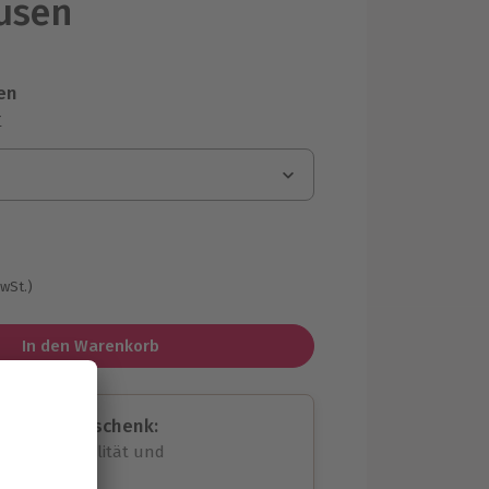
usen
en
r
MwSt.)
In den Warenkorb
assende Geschenk:
volle Flexibilität und
rheit