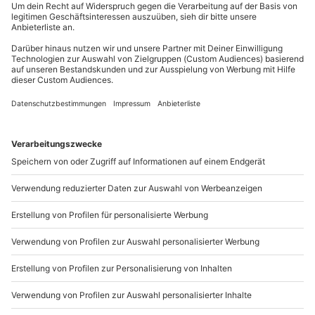
Teilnehmer
außer an bundesweiten Feiertagen:
Gutschein gültig für 2 Personen
Mo-Fr: 8-20 Uhr | Sa: 10-16 Uhr
Du möchtest als Firma bestellen?
Sichere Dir attraktive Firmenkunden Vorteile.
089 / 21 12 90 20
Mo-Fr: 9-17 Uhr
b2b@mydays.de
www.b2b.mydays.de/
Artikelnummer
:
47224
Andere Produkte entdecken