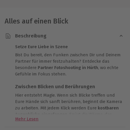
Alles auf einen Blick
Beschreibung
Setze Eure Liebe in Szene
Bist Du bereit, den Funken zwischen Dir und Deinem
Partner für immer festzuhalten? Entdecke das
besondere
Partner Fotoshooting in Hürth
, wo echte
Gefühle im Fokus stehen.
Zwischen Blicken und Berührungen
Hier entsteht Magie. Wenn sich Blicke treffen und
Eure Hände sich sanft berühren, beginnt die Kamera
zu arbeiten. Mit jedem Klick werden Eure
kostbaren
Augenblicke eingefangen
. Spürt die Wärme, das
Mehr Lesen
sanfte Kribbeln und die tiefe Verbindung, die Ihr teilt,
während Ihr gemeinsam vor der Linse posiert.