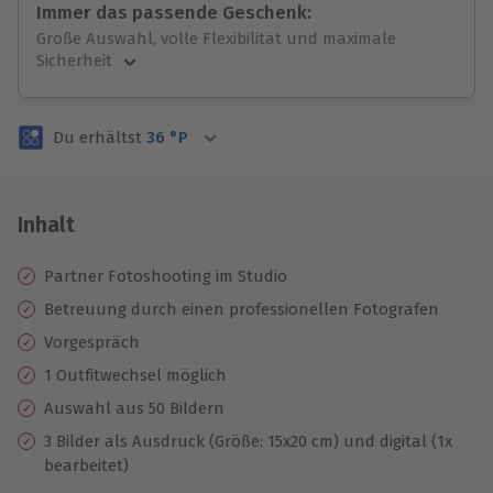
Immer das passende Geschenk:
Große Auswahl, volle Flexibilität und maximale
Sicherheit
Große Auswahl
Über 9.000 unvergessliche Erlebnisse.
Du erhältst
36
°P
Volle Flexibilität
Jeder Gutschein für alle Erlebnisse einlösbar.
Maximale Sicherheit
3 Jahre gültig & verlängerbar.
Inhalt
Partner Fotoshooting im Studio
Betreuung durch einen professionellen Fotografen
Vorgespräch
1 Outfitwechsel möglich
Auswahl aus 50 Bildern
3 Bilder als Ausdruck (Größe: 15x20 cm) und digital (1x
bearbeitet)