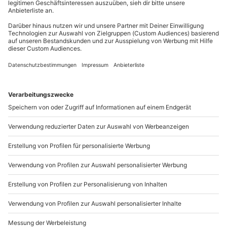
Mo-Fr: 8-20 Uhr | Sa: 10-16 Uhr
professionelle Schritt-für-Schritt-Anleitung
Teilnehmer
Du möchtest als Firma bestellen?
Gutschein gültig für 1 Person
Gruppengröße: 1-6 Personen
Sichere Dir attraktive Firmenkunden Vorteile.
089 / 21 12 90 20
Mo-Fr: 9-17 Uhr
b2b@mydays.de
www.b2b.mydays.de/
Artikelnummer
:
60863
Andere Produkte entdecken