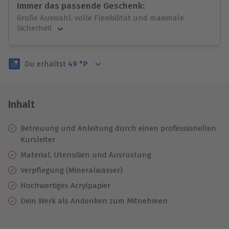
Immer das passende Geschenk:
Große Auswahl, volle Flexibilität und maximale
Sicherheit
Große Auswahl
Über 9.000 unvergessliche Erlebnisse.
Du erhältst
49
°P
Volle Flexibilität
Jeder Gutschein für alle Erlebnisse einlösbar.
Maximale Sicherheit
3 Jahre gültig & verlängerbar.
Inhalt
Betreuung und Anleitung durch einen professionellen
Kursleiter
Material, Utensilien und Ausrüstung
Verpflegung (Mineralwasser)
Hochwertiges Acrylpapier
Dein Werk als Andenken zum Mitnehmen