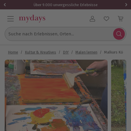
Über 9.000 unvergessliche Erlebnisse
Benutzerkonto
Suche nach Erlebnissen, Orten...
Home
/
Kultur & Kreatives
/
DIY
/
Malen lernen
/
Malkurs Köln