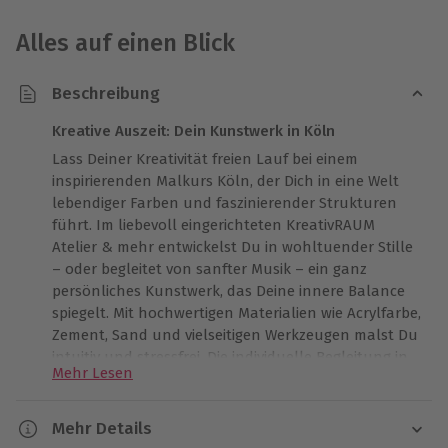
Alles auf einen Blick
Beschreibung
Kreative Auszeit: Dein Kunstwerk in Köln
Lass Deiner Kreativität freien Lauf bei einem
inspirierenden Malkurs Köln, der Dich in eine Welt
lebendiger Farben und faszinierender Strukturen
führt. Im liebevoll eingerichteten KreativRAUM
Atelier & mehr entwickelst Du in wohltuender Stille
– oder begleitet von sanfter Musik – ein ganz
persönliches Kunstwerk, das Deine innere Balance
spiegelt. Mit hochwertigen Materialien wie Acrylfarbe,
Zement, Sand und vielseitigen Werkzeugen malst Du
intuitiv und stressfrei. Die individuelle Begleitung in
Mehr Lesen
einer kleinen Runde macht diese Zeit besonders
intensiv und persönlich. Sichere Dir einen Platz und
gestalte ein einmaliges Werk, das nicht nur den
Mehr Details
Moment festhält, sondern als bleibende Erinnerung