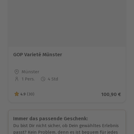
GOP Varieté Münster
Standort
Münster
1 Pers.
4 Std
Anzahl der Teilnehmer
Aktueller Prei
100,90 €
4.9
(30)
4.9 von 5 Sternen basierend auf 30 Bewertungen
Immer das passende Geschenk:
Du bist Dir nicht sicher, ob Dein gewähltes Erlebnis
passt? Kein Problem, denn es ist bequem für jedes