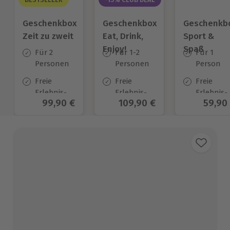
Geschenkbox
Geschenkbox
Geschenkb
Zeit zu zweit
Eat, Drink,
Sport &
Enjoy!
Spaß
Für 2
Für 1-2
Für 1
Personen
Personen
Person
Freie
Freie
Freie
Erlebnis-
Erlebnis-
Erlebnis-
Aktueller Preis
99,90 €
Aktueller Preis
109,90 €
Aktuel
59,90
Auswahl
Auswahl
Auswahl
an ca. 450
an ca. 1056
an ca.
Orten
Orten
974 Orten