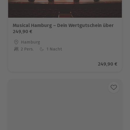
Musical Hamburg – Dein Wertgutschein über
249,90 €
Standort
Hamburg
2 Pers.
1 Nacht
Anzahl der Teilnehmer
Aktueller Prei
249,90 €