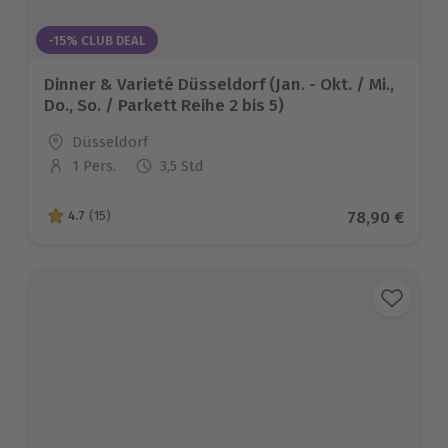
-15% CLUB DEAL
Dinner & Varieté Düsseldorf (Jan. - Okt. / Mi.,
Do., So. / Parkett Reihe 2 bis 5)
Standort
Düsseldorf
1 Pers.
3,5 Std
Anzahl der Teilnehmer
Aktueller Pr
78,90 €
4.7
(15)
4.7 von 5 Sternen basierend auf 15 Bewertungen