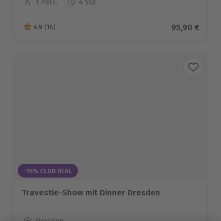
1 Pers.
4 Std
Anzahl der Teilnehmer
Aktueller Pr
95,90 €
4.9
(18)
4.9 von 5 Sternen basierend auf 18 Bewertungen
-15% CLUB DEAL
Travestie-Show mit Dinner Dresden
Standort
Dresden