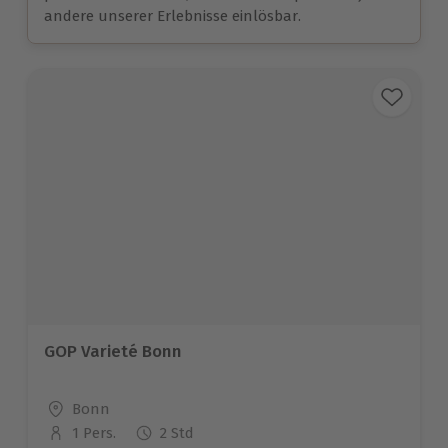
andere unserer Erlebnisse einlösbar.
GOP Varieté Bonn
Standort
Bonn
1 Pers.
2 Std
Anzahl der Teilnehmer