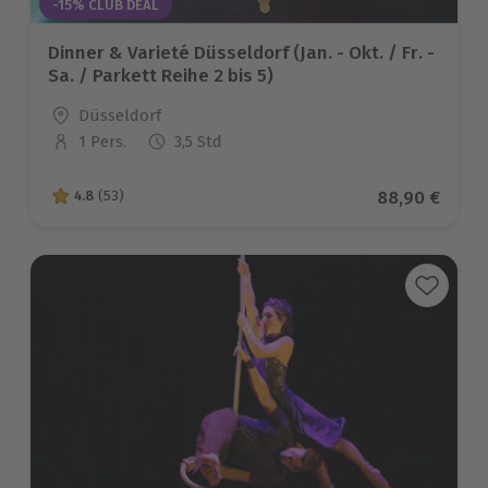
-15% CLUB DEAL
Dinner & Varieté Düsseldorf (Jan. - Okt. / Fr. -
Sa. / Parkett Reihe 2 bis 5)
Standort
Düsseldorf
1 Pers.
3,5 Std
Anzahl der Teilnehmer
Aktueller Pre
88,90 €
4.8
(53)
4.8 von 5 Sternen basierend auf 53 Bewertungen