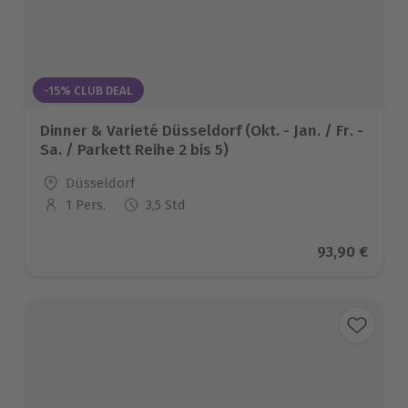
-15% CLUB DEAL
Dinner & Varieté Düsseldorf (Okt. - Jan. / Fr. -
Sa. / Parkett Reihe 2 bis 5)
Standort
Düsseldorf
1 Pers.
3,5 Std
Anzahl der Teilnehmer
Aktueller Pr
93,90 €