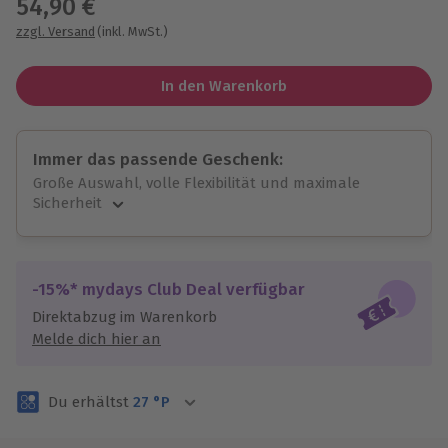
54,90 €
zzgl. Versand
(inkl. MwSt.)
In den Warenkorb
Immer das passende Geschenk:
Große Auswahl, volle Flexibilität und maximale
Sicherheit
Große Auswahl
Über 9.000 unvergessliche Erlebnisse.
Volle Flexibilität
-15%* mydays Club Deal verfügbar
Jeder Gutschein für alle Erlebnisse einlösbar.
Direktabzug im Warenkorb
Maximale Sicherheit
Melde dich hier an
3 Jahre gültig & verlängerbar.
Du erhältst
27
°P