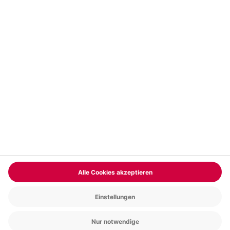
Vertrag widerrufen
FAQs
Kontakt
Zahlungsarten
Über uns
Magazin
Jobs & Karriere
Partnerprogramm
Trusted Shops
PAYBACK
Versand und Lieferung
Presse
AGB
Cookie Einstellungen
Datenschutz
Nutzungsbedingungen
Online-Marktplatz
Barrierefreiheit
Grounding Page
Compliance
Impressum
RECHNUNG