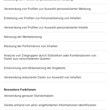
089 / 21 12 90 20
Mo-Fr: 9-17 Uhr
b2b@mydays.de
www.b2b.mydays.de/
Artikelnummer
:
57757
Andere Produkte entdecken