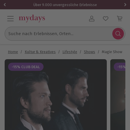
Über 9.000 unvergessliche Erlebnisse
Benutzerkonto
Suche nach Erlebnissen, Orten...
Home
/
Kultur & Kreatives
/
Lifestyle
/
Shows
/
Magie Show Ingo
-15% CLUB DEAL
-15% C