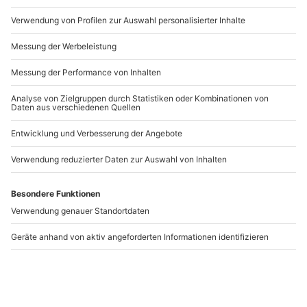
Artikelnummer
:
57738
Andere Produkte entdecken
Online-Seminar
Privater Fotokurs
Gesangsstunde (45
online
Minuten)
Online-Erlebnis
Online-Erlebnis
1 Person
1 Person
56,90 €
76,90 €
4.8
(4)