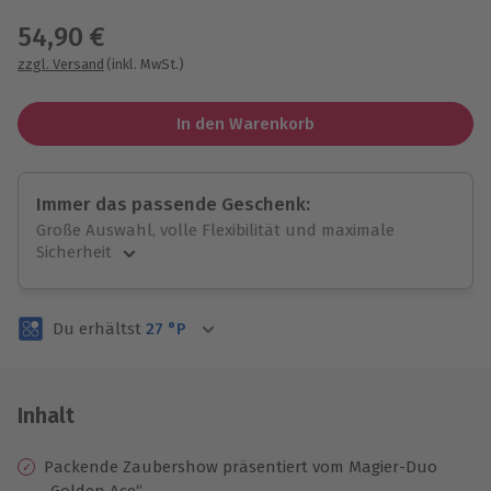
54,90 €
zzgl. Versand
(inkl. MwSt.)
In den Warenkorb
Immer das passende Geschenk:
Große Auswahl, volle Flexibilität und maximale
Sicherheit
Große Auswahl
Über 9.000 unvergessliche Erlebnisse.
Du erhältst
27
°P
Volle Flexibilität
Jeder Gutschein für alle Erlebnisse einlösbar.
Maximale Sicherheit
3 Jahre gültig & verlängerbar.
Inhalt
Packende Zaubershow präsentiert vom Magier-Duo
„Golden Ace“