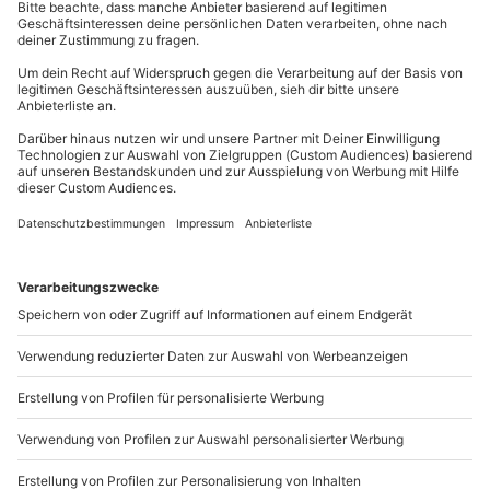
mydays
GmbH
Mühldorfstraße 8
81671
München
Du erreichst uns telefonisch zu folgenden Zeiten,
außer an bundesweiten Feiertagen:
Mo-Fr: 8-20 Uhr | Sa: 10-16 Uhr
Du möchtest als Firma bestellen?
Sichere Dir attraktive Firmenkunden Vorteile.
089 / 21 12 90 20
Mo-Fr: 9-17 Uhr
b2b@mydays.de
www.b2b.mydays.de/