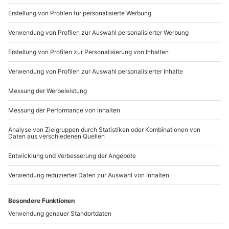
Du möchtest als Firma bestellen?
Sichere Dir attraktive Firmenkunden Vorteile.
089 / 21 12 90 20
Mo-Fr: 9-17 Uhr
b2b@mydays.de
www.b2b.mydays.de/
Artikelnummer
:
57710
Andere Produkte entdecken