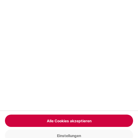
Vertrag widerrufen
FAQs
Kontakt
Zahlungsarten
Über uns
Magazin
Jobs & Karriere
Partnerprogramm
Trusted Shops
PAYBACK
Versand und Lieferung
Presse
AGB
Cookie Einstellungen
Datenschutz
Nutzungsbedingungen
Online-Marktplatz
Barrierefreiheit
Grounding Page
Compliance
Impressum
RECHNUNG