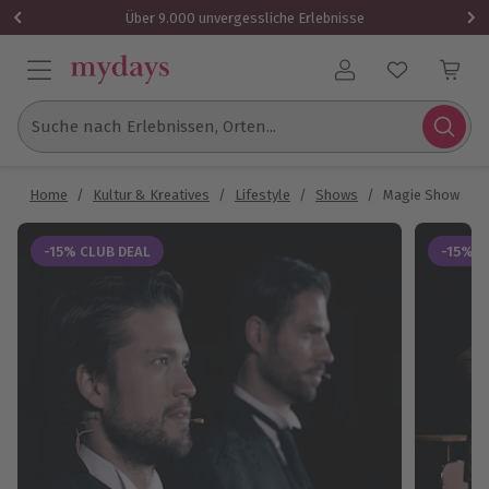
Über 9.000 unvergessliche Erlebnisse
Benutzerkonto
Suche nach Erlebnissen, Orten...
Home
/
Kultur & Kreatives
/
Lifestyle
/
Shows
/
Magie Show Clo
-15% CLUB DEAL
-15% C