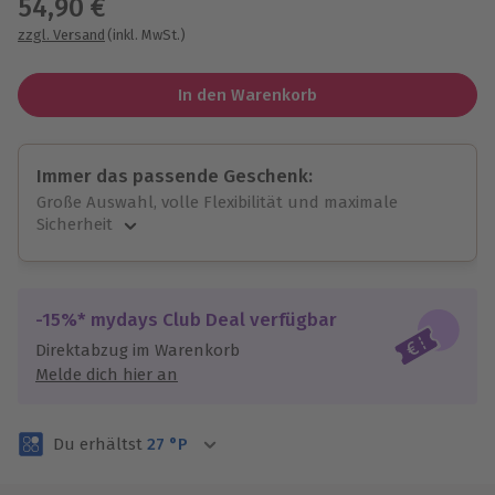
54,90 €
zzgl. Versand
(inkl. MwSt.)
In den Warenkorb
Immer das passende Geschenk:
Große Auswahl, volle Flexibilität und maximale
Sicherheit
Große Auswahl
Über 9.000 unvergessliche Erlebnisse.
Volle Flexibilität
-15%* mydays Club Deal verfügbar
Jeder Gutschein für alle Erlebnisse einlösbar.
Direktabzug im Warenkorb
Maximale Sicherheit
Melde dich hier an
3 Jahre gültig & verlängerbar.
Du erhältst
27
°P