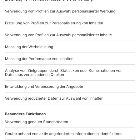
089 / 21 12 90 20
Mo-Fr: 9-17 Uhr
b2b@mydays.de
www.b2b.mydays.de/
Artikelnummer
:
57704
Andere Produkte entdecken
-15% CLUB DEAL
-15% CLUB DEAL