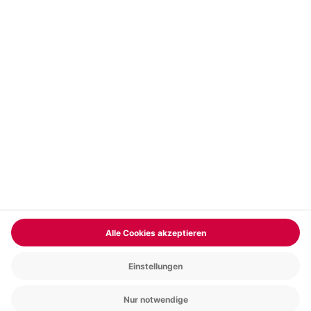
Vertrag widerrufen
FAQs
Kontakt
Zahlungsarten
Über uns
Magazin
Jobs & Karriere
Partnerprogramm
Trusted Shops
PAYBACK
Versand und Lieferung
Presse
AGB
Cookie Einstellungen
Datenschutz
Nutzungsbedingungen
Online-Marktplatz
Barrierefreiheit
Grounding Page
Compliance
Impressum
RECHNUNG