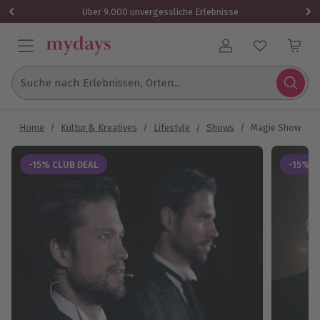
Über 9.000 unvergessliche Erlebnisse
Benutzerkonto
Suche nach Erlebnissen, Orten...
Home
/
Kultur & Kreatives
/
Lifestyle
/
Shows
/
Magie Show Aale
-15% CLUB DEAL
-15% C