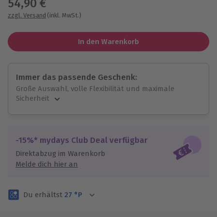
54,90 €
zzgl. Versand
(inkl. MwSt.)
In den Warenkorb
Immer das passende Geschenk:
Große Auswahl, volle Flexibilität und maximale
Sicherheit
Große Auswahl
Über 9.000 unvergessliche Erlebnisse.
Volle Flexibilität
-15%* mydays Club Deal verfügbar
Jeder Gutschein für alle Erlebnisse einlösbar.
Direktabzug im Warenkorb
Maximale Sicherheit
Melde dich hier an
3 Jahre gültig & verlängerbar.
Du erhältst
27
°P