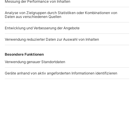
-15% CLUB DEAL
Streetfotografie
Spraye München
Augsburg
Augsburg
München
1 Person
1 Person
149,90 €
39,90 €
Newsletter abonnieren und 10 € Rabatt sichern
Abonnieren