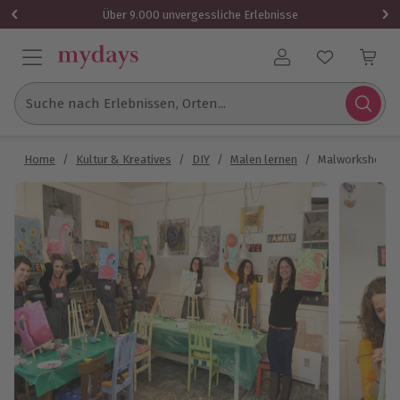
Über 9.000 unvergessliche Erlebnisse
Benutzerkonto
Suche nach Erlebnissen, Orten...
Home
/
Kultur & Kreatives
/
DIY
/
Malen lernen
/
Malworkshop im