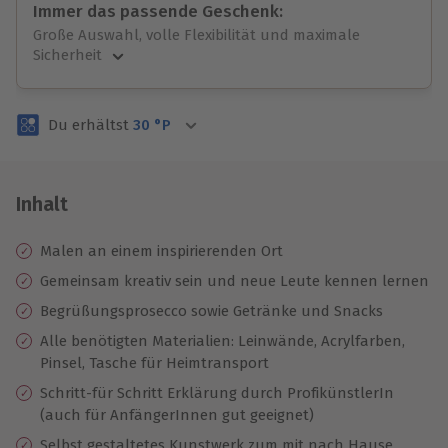
Immer das passende Geschenk:
Große Auswahl, volle Flexibilität und maximale
Sicherheit
Große Auswahl
Über 9.000 unvergessliche Erlebnisse.
Du erhältst
30
°P
Volle Flexibilität
Jeder Gutschein für alle Erlebnisse einlösbar.
Maximale Sicherheit
3 Jahre gültig & verlängerbar.
Inhalt
Malen an einem inspirierenden Ort
Gemeinsam kreativ sein und neue Leute kennen lernen
Begrüßungsprosecco sowie Getränke und Snacks
Alle benötigten Materialien: Leinwände, Acrylfarben,
Pinsel, Tasche für Heimtransport
Schritt-für Schritt Erklärung durch ProfikünstlerIn
(auch für AnfängerInnen gut geeignet)
Selbst gestaltetes Kunstwerk zum mit nach Hause