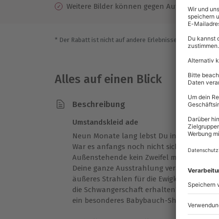
Weitere Bilder können gegen Aufpreis direkt
* Der Rabatt ist nicht auf andere Erlebnisse bei der Einlö
Alles auf einen Blick
Beschreibung
Umstandskleid ade
Neun Monate lang lebst Du in einmaliger
War es anfangs noch nicht sichtbar, so b
Außenstehende kein Zweifel mehr: Nicht n
Deine ganze Ausstrahlung verändert sich. 
äußeres Strahlen für die Ewigkeit festhal
die Schwangerschaft erhalten? In diesem Fa
ein besonderes Babybauch-Shooting in H