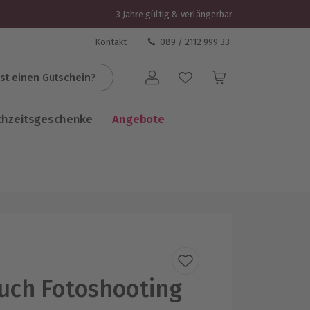
3 Jahre gültig & verlängerbar
Kontakt
089 / 2112 999 33
st einen Gutschein?
Benutzerkonto
chzeitsgeschenke
Angebote
uch Fotoshooting