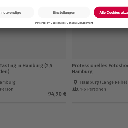
5% CLUB DEAL
-15% CLUB DEAL
Tasting in Hamburg (2,5
Professionelles Fotosho
den)
Hamburg
amburg
Hamburg (Lange Reihe)
 Person
1-6 Personen
94,90 €