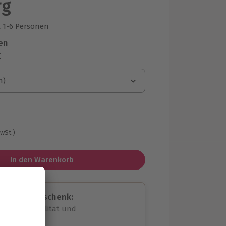
rg
1-6 Personen
us 1 Bewertungen
en
r
n)
n)
MwSt.)
In den Warenkorb
assende Geschenk:
volle Flexibilität und
rheit