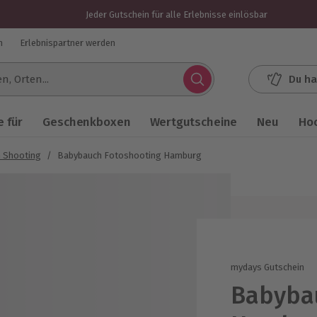
Jeder Gutschein für alle Erlebnisse einlösbar
n
Erlebnispartner werden
Du ha
.
 für
Geschenkboxen
Wertgutscheine
Neu
Ho
 Shooting
/
Babybauch Fotoshooting Hamburg
mydays Gutschein
Babyba