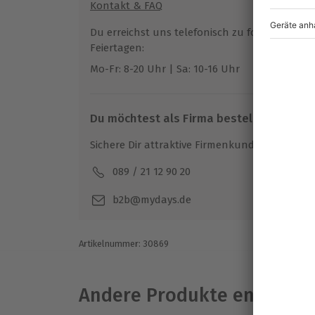
Kontakt & FAQ
Der Bauch wächst und wächst? Mach rechtz
Babybauch-Shooting in Hamburg aus!
Du erreichst uns telefonisch zu folgenden Z
Feiertagen:
Mo-Fr: 8-20 Uhr | Sa: 10-16 Uhr
Du möchtest als Firma bestellen?
Sichere Dir attraktive Firmenkunden Vorteile.
089 / 21 12 90 20
Mo-F
b2b@mydays.de
Artikelnummer
:
30869
Andere Produkte entdeck