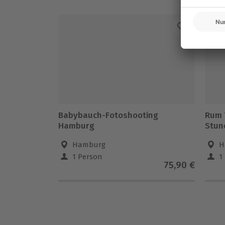
-1
Babybauch-Fotoshooting
Rum 
Hamburg
Stun
Hamburg
H
1 Person
1
75,90 €