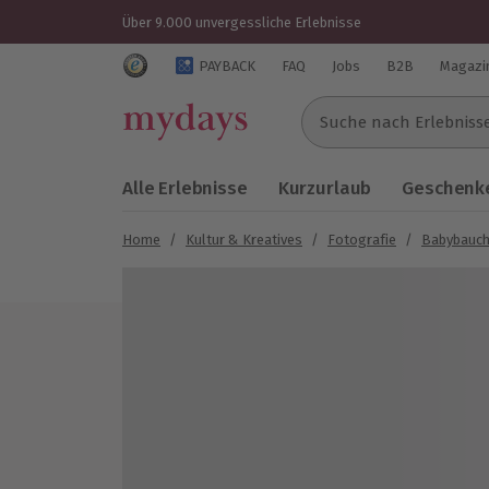
Über 9.000 unvergessliche Erlebnisse
Trustedshops Bewertungen für mydays.de
PAYBACK
FAQ
Jobs
B2B
Magazi
Suche nach Erlebnissen..
Alle Erlebnisse
Kurzurlaub
Geschenke
Home
/
Kultur & Kreatives
/
Fotografie
/
Babybauch
Bild 1 von 5