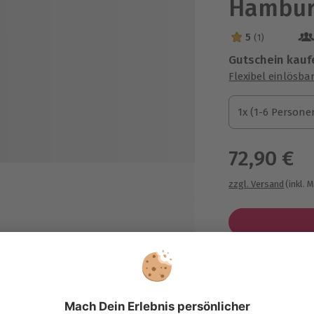
Hambu
5
(1)
5 Sterne von 5 a
Gutschein kauf
Flexibel einlösba
1x (1-6 Personen)
1x (1-6 Persone
1x (1-6 Persone
72,90 €
zzgl. Versand
(inkl. 
Immer das p
en
Große Auswahl, 
cm & als digitale Datei
maximale Siche