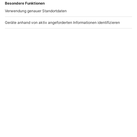
Andere Produkte entdecken
-15% CLUB DEAL
-15% CLUB DEAL
Fotoshooting bei
Fotoshooting München
Lugano (1 Std.)
Agno
München
1 Person
1 Person
108,90 €
199,90 €