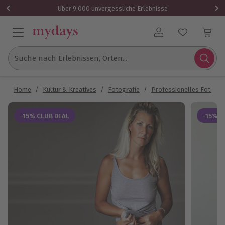
Über 9.000 unvergessliche Erlebnisse
Benutzerkonto
Suche nach Erlebnissen, Orten...
Home
/
Kultur & Kreatives
/
Fotografie
/
Professionelles Fotosh
-15% CLUB DEAL
-15% C