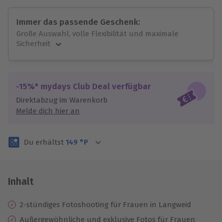
Immer das passende Geschenk:
Große Auswahl, volle Flexibilität und maximale
Sicherheit
Große Auswahl
Über 9.000 unvergessliche Erlebnisse.
Volle Flexibilität
-15%* mydays Club Deal verfügbar
Jeder Gutschein für alle Erlebnisse einlösbar.
Direktabzug im Warenkorb
Maximale Sicherheit
Melde dich hier an
3 Jahre gültig & verlängerbar.
Du erhältst
149
°P
Inhalt
2-stündiges Fotoshooting für Frauen in Langweid
Außergewöhnliche und exklusive Fotos für Frauen