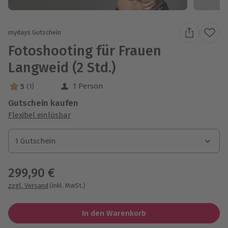
mydays Gutschein
Fotoshooting für Frauen
Langweid (2 Std.)
1 Person
5
(1)
5 Sterne von 5 aus 1 Bewertungen
Gutschein kaufen
Flexibel einlösbar
1 Gutschein
1 Gutschein
1 Gutschein
299,90 €
zzgl. Versand
(inkl. MwSt.)
In den Warenkorb