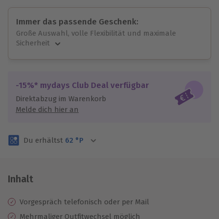
Immer das passende Geschenk:
Große Auswahl, volle Flexibilität und maximale
Sicherheit
Große Auswahl
Über 9.000 unvergessliche Erlebnisse.
Volle Flexibilität
-15%* mydays Club Deal verfügbar
Jeder Gutschein für alle Erlebnisse einlösbar.
Direktabzug im Warenkorb
Maximale Sicherheit
Melde dich hier an
3 Jahre gültig & verlängerbar.
Du erhältst
62
°P
Inhalt
Vorgespräch telefonisch oder per Mail
Mehrmaliger Outfitwechsel möglich