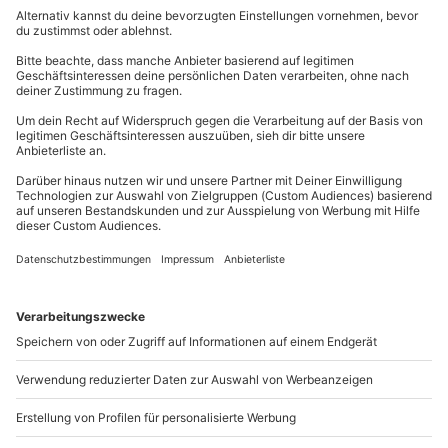
großen Sofa? Kaum ein Wunsch bleibt unerfüllt.
Der Zugang zu dem Studio ist nicht barrierefrei.
089 / 21 12 99 40
Schenke Deinen Liebsten
das Familien Fotoshooting
Teilnehmer
in Berlin-Buche. Eine Erinnerung, die Ihr einrahmen
Kontakt & FAQ
2-6 Personen
könnt!
mydays
GmbH
Mühldorfstraße 8
81671
München
Du erreichst uns telefonisch zu folgenden Zeiten,
außer an bundesweiten Feiertagen:
Mo-Fr: 8-20 Uhr | Sa: 10-16 Uhr
Du möchtest als Firma bestellen?
Sichere Dir attraktive Firmenkunden Vorteile.
089 / 21 12 90 20