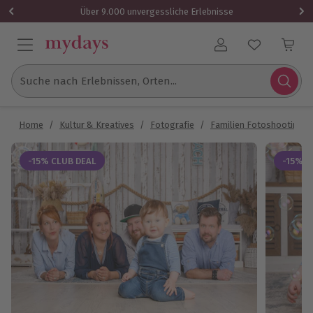
Über 9.000 unvergessliche Erlebnisse
Benutzerkonto
Suche nach Erlebnissen, Orten...
Home
/
Kultur & Kreatives
/
Fotografie
/
Familien Fotoshooting
-15% CLUB DEAL
-15% C