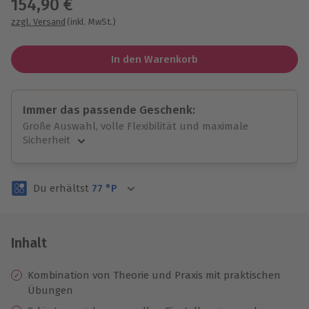
154,90 €
zzgl. Versand
(inkl. MwSt.)
In den Warenkorb
Immer das passende Geschenk:
Große Auswahl, volle Flexibilität und maximale
Sicherheit
Große Auswahl
Über 9.000 unvergessliche Erlebnisse.
Du erhältst
77
°P
Volle Flexibilität
Jeder Gutschein für alle Erlebnisse einlösbar.
Maximale Sicherheit
3 Jahre gültig & verlängerbar.
Inhalt
Kombination von Theorie und Praxis mit praktischen
Übungen