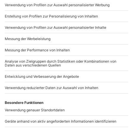
Mo-Fr: 9-17 Uhr
b2b@mydays.de
www.b2b.mydays.de/
Artikelnummer
:
43912
Andere Produkte entdecken
-15% CLUB DEAL
Fotokurs Essen
Fotokurs für