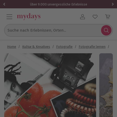
Über 9.000 unvergessliche Erlebnisse
Benutzerkonto
Suche nach Erlebnissen, Orten...
Home
/
Kultur & Kreatives
/
Fotografie
/
Fotografie lernen
/
Fot