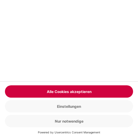
Vertrag widerrufen
FAQs
Kontakt
Zahlungsarten
Über uns
Magazin
Jobs & Karriere
Partnerprogramm
Trusted Shops
PAYBACK
Versand und Lieferung
Presse
AGB
Cookie Einstellungen
Datenschutz
Nutzungsbedingungen
Online-Marktplatz
Barrierefreiheit
Grounding Page
Compliance
Impressum
RECHNUNG