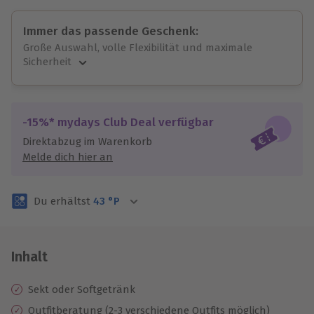
Immer das passende Geschenk:
Große Auswahl, volle Flexibilität und maximale
Sicherheit
Große Auswahl
Über 9.000 unvergessliche Erlebnisse.
Volle Flexibilität
-15%* mydays Club Deal verfügbar
Jeder Gutschein für alle Erlebnisse einlösbar.
Direktabzug im Warenkorb
Maximale Sicherheit
Melde dich hier an
3 Jahre gültig & verlängerbar.
Du erhältst
43
°P
Inhalt
Sekt oder Softgetränk
Outfitberatung (2-3 verschiedene Outfits möglich)