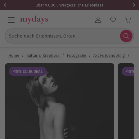
Über 9.000 unvergessliche Erlebnisse
Benutzerkonto
Suche nach Erlebnissen, Orten...
Home
/
Kultur & Kreatives
/
Fotografie
/
Akt Fotoshooting
/
Ero
-15% CLUB DEAL
-15% C