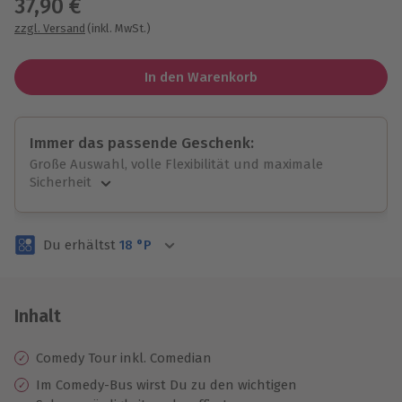
37,90 €
zzgl. Versand
(inkl. MwSt.)
In den Warenkorb
Immer das passende Geschenk:
Große Auswahl, volle Flexibilität und maximale
Sicherheit
Große Auswahl
Über 9.000 unvergessliche Erlebnisse.
Du erhältst
18
°P
Volle Flexibilität
Jeder Gutschein für alle Erlebnisse einlösbar.
Maximale Sicherheit
3 Jahre gültig & verlängerbar.
Inhalt
Comedy Tour inkl. Comedian
Im Comedy-Bus wirst Du zu den wichtigen