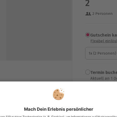
2
2 Personen
Gutschein k
Flexibel einlö
1x (2 Personen)
1x (2 Personen)
1x (2 Personen)
Termin buch
Aktuell an 1 O
Wähle im nächs
179,90 €
 den Gängen
ch zusätzliches Highlight am
zzgl. Versand
(inkl. 