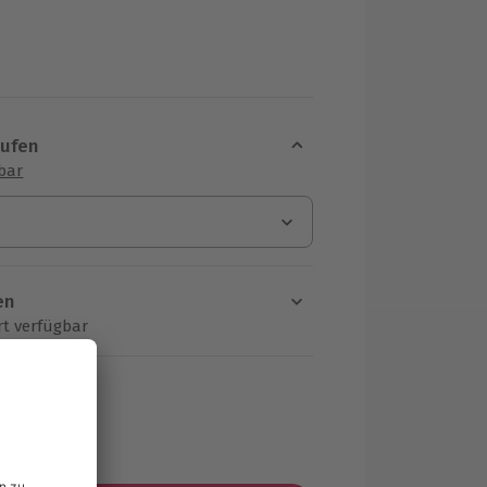
aufen
sbar
en
rt verfügbar
ten Schritt einen Termin aus
MwSt.)