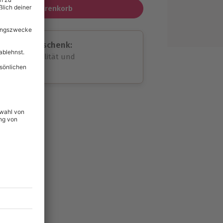
In den Warenkorb
assende Geschenk:
volle Flexibilität und
rheit
wahl
unvergessliche
89
°P
lität
hein für alle Erlebnisse
icherheit
tig & verlängerbar.