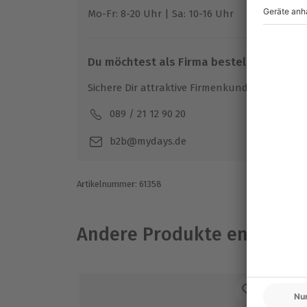
Gutschein gültig für 2 Personen
Mo-Fr: 8-20 Uhr | Sa: 10-16 Uhr
Gruppengröße: 1-70 Personen
Du möchtest als Firma bestellen?
Sichere Dir attraktive Firmenkunden Vorteile.
089 / 21 12 90 20
Mo-F
b2b@mydays.de
Artikelnummer
:
61358
Andere Produkte entdeck
-1