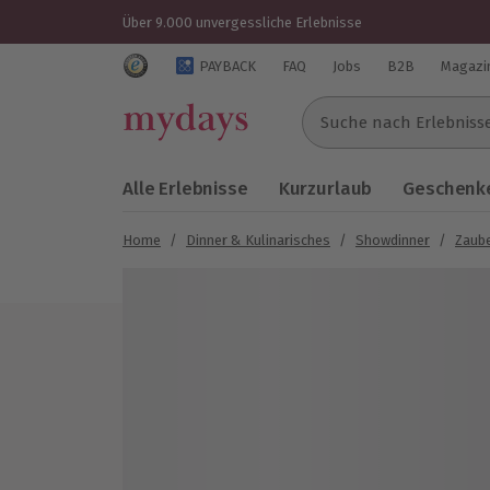
Über 9.000 unvergessliche Erlebnisse
Trustedshops Bewertungen für mydays.de
PAYBACK
FAQ
Jobs
B2B
Magazi
Suche nach Erlebnissen..
Alle Erlebnisse
Kurzurlaub
Geschenke
Home
/
Dinner & Kulinarisches
/
Showdinner
/
Zaube
Bild 1 von 5