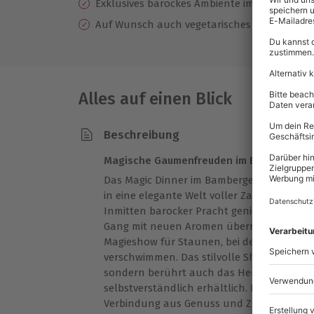
Exklusives barockes Ambiente im Bamberge
Auf Wunsch auch vegetarisches Menü mögli
Alles auf einen Blick
Beschreibung
Magische Gaumenfreuden im Bamberger H
Das Magic Dinner im Bamberger Haus in 
in eine elegante Welt voller Zauberkunst u
Inmitten barocker Pracht genießt Du ein 
Gang mit neuen Aromen überrascht. Zwisch
Magieshow für Staunen, bei der Illusion un
verschwimmen. Das stilvolle Showdinner e
sondern berührt auch das Herz – vegetari
selbstverständlich erhältlich. Lass Dich 
Verbindung aus Genuss und Zauberei begeis