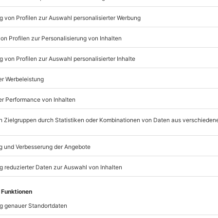
nder Erinnerungen!
Listenansicht
© OpenStreetMaps
icht
fügbar.
nur in Begleitung eines
mydays
GmbH
nach Absprache mit dem
Mühldorfstraße 8
81671
München
eiten, außer an bundesweiten