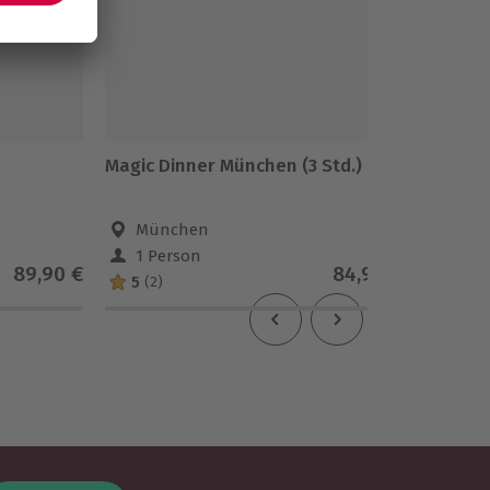
Magic Dinner München (3 Std.)
Gin Tas
München
Mün
1 Person
2 Pe
89,90 €
84,90 €
5
(2)