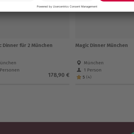
c Dinner für 2 München
Magic Dinner München
ünchen
München
 Personen
1 Person
178,90 €
5
(4)