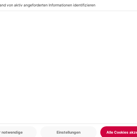
r: 9-17 Uhr
www.b2b.mydays.de/
en
5% CLUB DEAL