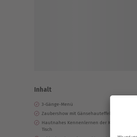
Inhalt
3-Gänge-Menü
Zaubershow mit Gänsehauteffekt zwischen
Hautnahes Kennenlernen der Künstlerin dur
Tisch