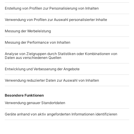
b2b@mydays.de
www.b2b.mydays.de/
Artikelnummer
:
59377
Andere Produkte entdecken
-15% CLUB DEAL
Whisky Tasting
Whisky Tasting
München (8 High End
München
Sorten)