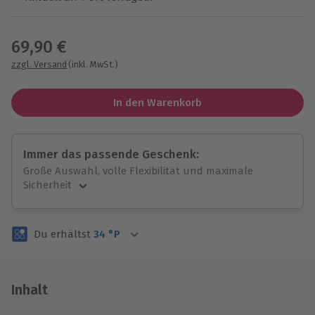
Wähle im nächsten Schritt einen Termin aus
69,90 €
zzgl. Versand
(inkl. MwSt.)
In den Warenkorb
Immer das passende Geschenk:
Große Auswahl, volle Flexibilität und maximale
Sicherheit
Große Auswahl
Über 9.000 unvergessliche Erlebnisse.
Du erhältst
34
°P
Volle Flexibilität
Jeder Gutschein für alle Erlebnisse einlösbar.
Maximale Sicherheit
3 Jahre gültig & verlängerbar.
Inhalt