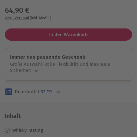
64,90 €
zzgl. Versand
(inkl. MwSt.)
In den Warenkorb
Immer das passende Geschenk:
Große Auswahl, volle Flexibilität und maximale
Sicherheit
Große Auswahl
Über 9.000 unvergessliche Erlebnisse.
Du erhältst
32
°P
Volle Flexibilität
Jeder Gutschein für alle Erlebnisse einlösbar.
Maximale Sicherheit
3 Jahre gültig & verlängerbar.
Inhalt
Whisky Tasting