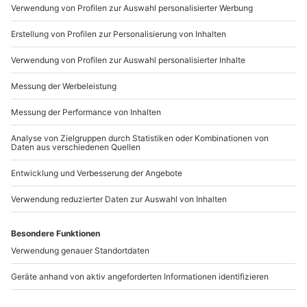
Mo-Fr: 9-17 Uhr
b2b@mydays.de
www.b2b.mydays.de/
Artikelnummer
:
48391
Andere Produkte entdecken
Spirituosen
Whisky Dinner Leipzig
Verkostung Leipzig