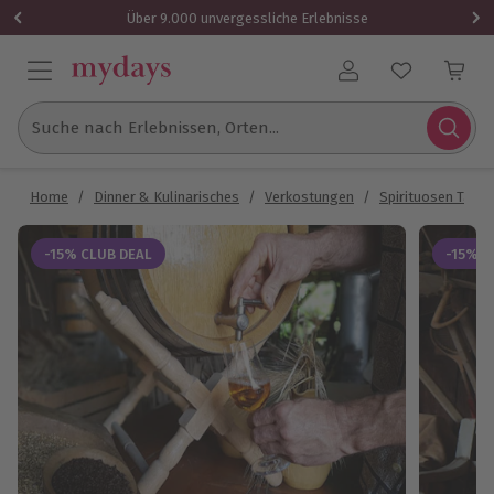
Über 9.000 unvergessliche Erlebnisse
Benutzerkonto
Suche nach Erlebnissen, Orten...
Home
/
Dinner & Kulinarisches
/
Verkostungen
/
Spirituosen Tasti
-15% CLUB DEAL
-15% C