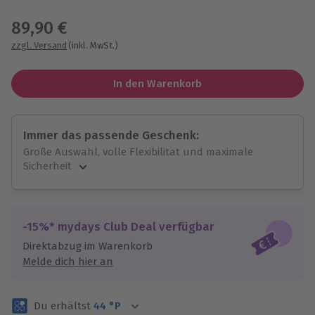
Wähle im nächsten Schritt einen Termin aus
89,90 €
zzgl. Versand
(inkl. MwSt.)
In den Warenkorb
Immer das passende Geschenk:
Große Auswahl, volle Flexibilität und maximale
Sicherheit
Große Auswahl
Über 9.000 unvergessliche Erlebnisse.
Volle Flexibilität
-15%* mydays Club Deal verfügbar
Jeder Gutschein für alle Erlebnisse einlösbar.
Direktabzug im Warenkorb
Maximale Sicherheit
Melde dich hier an
3 Jahre gültig & verlängerbar.
Du erhältst
44
°P