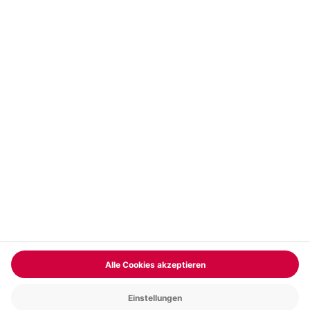
Vertrag widerrufen
FAQs
Kontakt
Zahlungsarten
Über uns
Magazin
Jobs & Karriere
Partnerprogramm
Trusted Shops
PAYBACK
Versand und Lieferung
Presse
AGB
Cookie Einstellungen
Datenschutz
Nutzungsbedingungen
Online-Marktplatz
Barrierefreiheit
Grounding Page
Compliance
Impressum
RECHNUNG