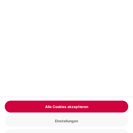
Vertrag widerrufen
FAQs
Kontakt
Zahlungsarten
Über uns
Magazin
Jobs & Karriere
Partnerprogramm
Trusted Shops
PAYBACK
Versand und Lieferung
Presse
AGB
Cookie Einstellungen
Datenschutz
Nutzungsbedingungen
Online-Marktplatz
Barrierefreiheit
Grounding Page
Compliance
Impressum
RECHNUNG