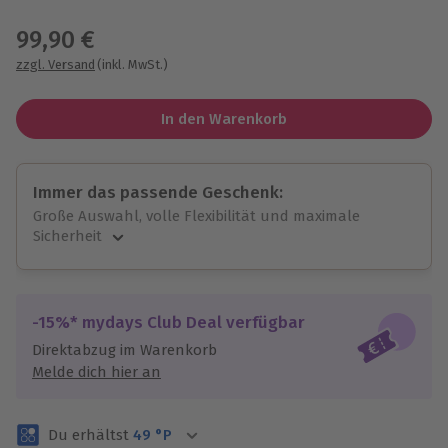
Wähle im nächsten Schritt einen Termin aus
99,90 €
zzgl. Versand
(inkl. MwSt.)
In den Warenkorb
Immer das passende Geschenk:
Große Auswahl, volle Flexibilität und maximale
Sicherheit
Große Auswahl
Über 9.000 unvergessliche Erlebnisse.
Volle Flexibilität
-15%* mydays Club Deal verfügbar
Jeder Gutschein für alle Erlebnisse einlösbar.
Direktabzug im Warenkorb
Maximale Sicherheit
Melde dich hier an
3 Jahre gültig & verlängerbar.
Du erhältst
49
°P