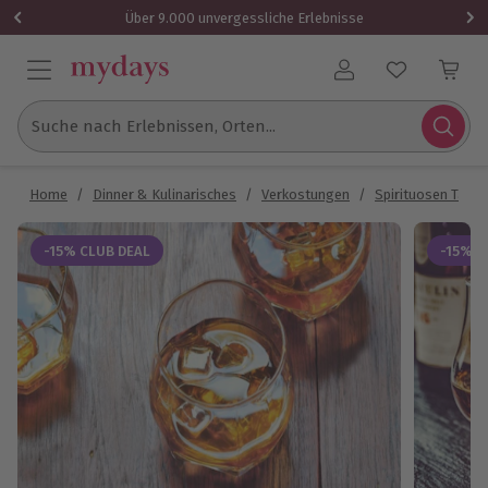
Über 9.000 unvergessliche Erlebnisse
Benutzerkonto
Suche nach Erlebnissen, Orten...
Home
/
Dinner & Kulinarisches
/
Verkostungen
/
Spirituosen Tasti
-15% CLUB DEAL
-15% C