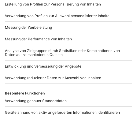
www.b2b.mydays.de/
Artikelnummer
:
47848
Andere Produkte entdecken
-15% CLUB DEAL
Rotweinwanderung
Weinbergwanderung
Schriesheim
Schriesheim mit
Rebschnitt
Schriesheim
Schriesheim