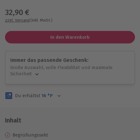
Wähle im nächsten Schritt einen Termin aus
32,90 €
zzgl. Versand
(inkl. MwSt.)
In den Warenkorb
Immer das passende Geschenk:
Große Auswahl, volle Flexibilität und maximale
Sicherheit
Große Auswahl
Über 9.000 unvergessliche Erlebnisse.
Du erhältst
16
°P
Volle Flexibilität
Jeder Gutschein für alle Erlebnisse einlösbar.
Maximale Sicherheit
3 Jahre gültig & verlängerbar.
Inhalt
Begrüßungssekt