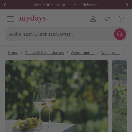
Über 9.000 unvergessliche Erlebnisse
Benutzerkonto
Suche nach Erlebnissen, Orten...
Home
/
Dinner & Kulinarisches
/
Verkostungen
/
Weinprobe
/
We