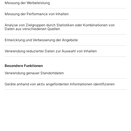
Wein Seminar Bern
Weinseminar für
Einsteiger Bern
Bern - Weissenbühl
Bern
1 Person
1 Person
109,90 €
109,90 €
3.7
(3)