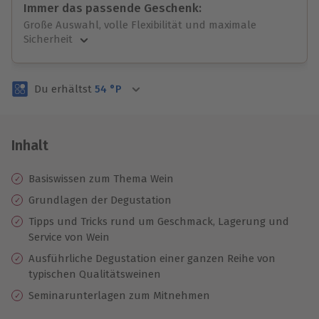
Immer das passende Geschenk:
Große Auswahl, volle Flexibilität und maximale
Sicherheit
Große Auswahl
Über 9.000 unvergessliche Erlebnisse.
Du erhältst
54
°P
Volle Flexibilität
Jeder Gutschein für alle Erlebnisse einlösbar.
Maximale Sicherheit
3 Jahre gültig & verlängerbar.
Inhalt
Basiswissen zum Thema Wein
Grundlagen der Degustation
Tipps und Tricks rund um Geschmack, Lagerung und
Service von Wein
Ausführliche Degustation einer ganzen Reihe von
typischen Qualitätsweinen
Seminarunterlagen zum Mitnehmen