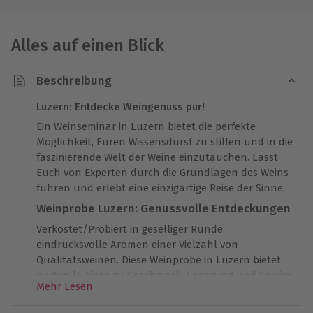
Alles auf einen Blick
Beschreibung
Luzern: Entdecke Weingenuss pur!
Ein Weinseminar in Luzern bietet die perfekte
Möglichkeit, Euren Wissensdurst zu stillen und in die
faszinierende Welt der Weine einzutauchen. Lasst
Euch von Experten durch die Grundlagen des Weins
führen und erlebt eine einzigartige Reise der Sinne.
Weinprobe Luzern: Genussvolle Entdeckungen
Verkostet/Probiert in geselliger Runde
eindrucksvolle Aromen einer Vielzahl von
Qualitätsweinen. Diese Weinprobe in Luzern bietet
wertvolle Tipps zu Geschmack, Lagerung und Service.
Mehr Lesen
Die charmante Kulisse am Vierwaldstättersee schafft
eine unvergessliche Atmosphäre für Euer