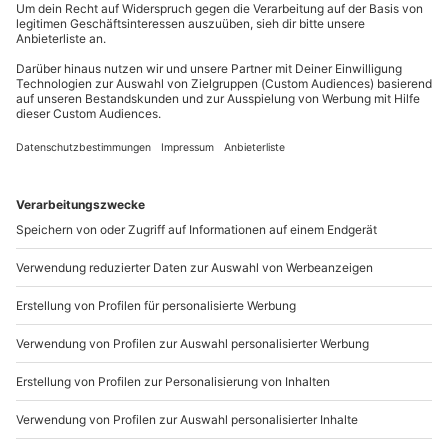
außer an bundesweiten Feiertagen:
Mo-Fr: 8-20 Uhr | Sa: 10-16 Uhr
Du möchtest als Firma bestellen?
Sichere Dir attraktive Firmenkunden Vorteile.
089 / 21 12 90 20
Mo-Fr: 9-17 Uhr
b2b@mydays.de
www.b2b.mydays.de/
Artikelnummer
:
22483
Andere Produkte entdecken