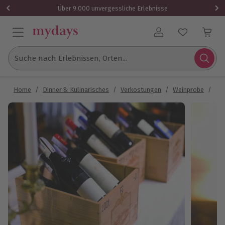
Über 9.000 unvergessliche Erlebnisse
Benutzerkonto
Suche nach Erlebnissen, Orten...
Home
/
Dinner & Kulinarisches
/
Verkostungen
/
Weinprobe
/
Wei