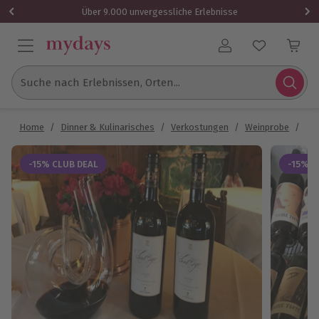
Über 9.000 unvergessliche Erlebnisse
Benutzerkonto
Suche nach Erlebnissen, Orten...
Home
/
Dinner & Kulinarisches
/
Verkostungen
/
Weinprobe
/
Wei
-15% CLUB DEAL
-15% C