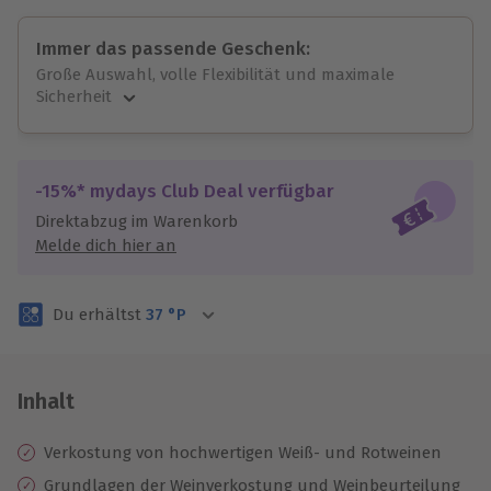
Immer das passende Geschenk:
Große Auswahl, volle Flexibilität und maximale
Sicherheit
Große Auswahl
Über 9.000 unvergessliche Erlebnisse.
Volle Flexibilität
-15%* mydays Club Deal verfügbar
Jeder Gutschein für alle Erlebnisse einlösbar.
Direktabzug im Warenkorb
Maximale Sicherheit
Melde dich hier an
3 Jahre gültig & verlängerbar.
Du erhältst
37
°P
Inhalt
Verkostung von hochwertigen Weiß- und Rotweinen
Grundlagen der Weinverkostung und Weinbeurteilung