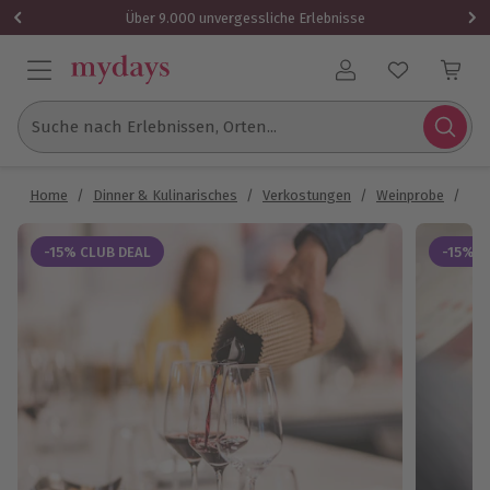
Über 9.000 unvergessliche Erlebnisse
Benutzerkonto
Suche nach Erlebnissen, Orten...
Home
/
Dinner & Kulinarisches
/
Verkostungen
/
Weinprobe
/
Wei
-15% CLUB DEAL
-15% C