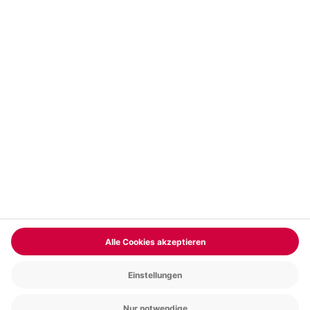
Vertrag widerrufen
FAQs
Kontakt
Zahlungsarten
Über uns
Magazin
Jobs & Karriere
Partnerprogramm
Trusted Shops
PAYBACK
Versand und Lieferung
Presse
AGB
Cookie Einstellungen
Datenschutz
Nutzungsbedingungen
Online-Marktplatz
Barrierefreiheit
Grounding Page
Compliance
Impressum
RECHNUNG