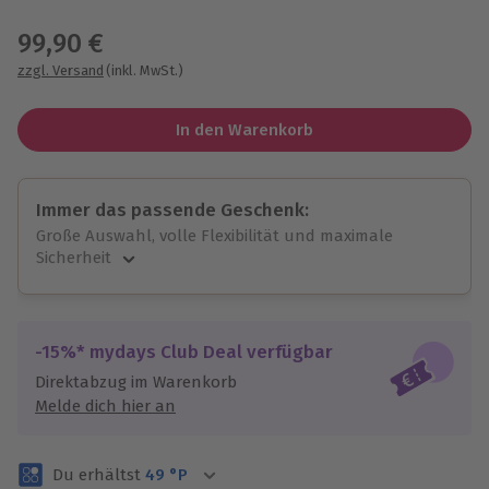
Wähle im nächsten Schritt einen Termin aus
99,90 €
zzgl. Versand
(inkl. MwSt.)
In den Warenkorb
Immer das passende Geschenk:
Große Auswahl, volle Flexibilität und maximale
Sicherheit
Große Auswahl
Über 9.000 unvergessliche Erlebnisse.
Volle Flexibilität
-15%* mydays Club Deal verfügbar
Jeder Gutschein für alle Erlebnisse einlösbar.
Direktabzug im Warenkorb
Maximale Sicherheit
Melde dich hier an
3 Jahre gültig & verlängerbar.
Du erhältst
49
°P