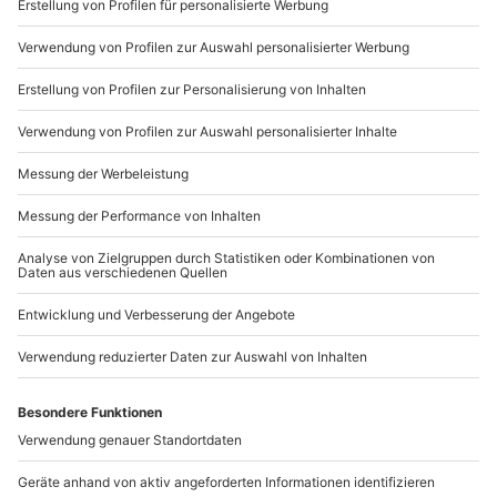
Sichere Dir attraktive Firmenkunden Vorteile.
089 / 21 12 90 20
Mo-Fr: 9-17 Uhr
b2b@mydays.de
www.b2b.mydays.de/
Artikelnummer
:
38799
Andere Produkte entdecken
-15% CLUB DEAL
-15% CLUB DEAL