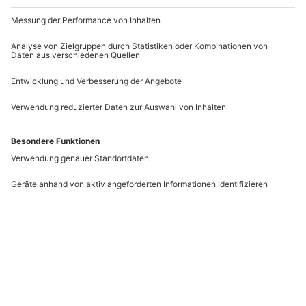
-15% CLUB DEAL
-15% CLUB DEAL
Wein & Bier Tasting
Weinverkostung
Sasbachwalden
Gernsbach
Sasbachwalden
Gernsbach
1 Person
1 Person
59,90 €
29,90 €
5
(2)
Newsletter abonnieren und 10 € Rabatt sichern