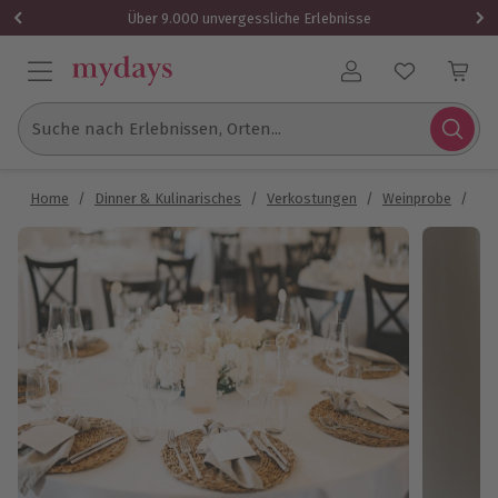
Über 9.000 unvergessliche Erlebnisse
Benutzerkonto
Suche nach Erlebnissen, Orten...
Home
/
Dinner & Kulinarisches
/
Verkostungen
/
Weinprobe
/
We