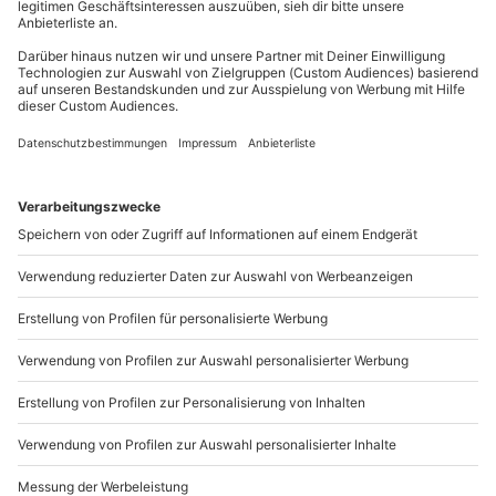
Mo-Fr: 8-20 Uhr | Sa: 10-16 Uhr
Du möchtest als Firma bestellen?
Sichere Dir attraktive Firmenkunden Vorteile.
089 / 21 12 90 20
Mo-Fr: 9-17 Uhr
b2b@mydays.de
www.b2b.mydays.de/
Artikelnummer
:
60395
Andere Produkte entdecken