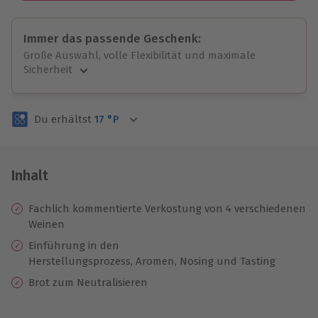
Immer das passende Geschenk:
Große Auswahl, volle Flexibilität und maximale
Sicherheit
Große Auswahl
Über 9.000 unvergessliche Erlebnisse.
Du erhältst
17
°P
Volle Flexibilität
Jeder Gutschein für alle Erlebnisse einlösbar.
Maximale Sicherheit
3 Jahre gültig & verlängerbar.
Inhalt
Fachlich kommentierte Verkostung von 4 verschiedenen
Weinen
Einführung in den
Herstellungsprozess, Aromen, Nosing und Tasting
Brot zum Neutralisieren