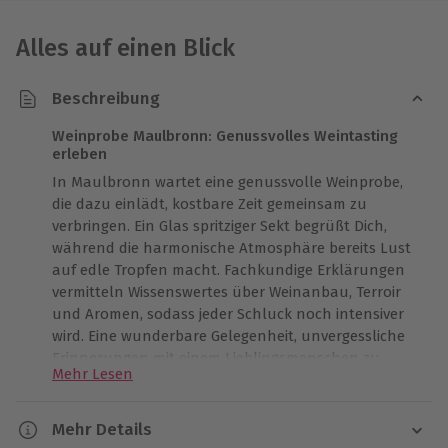
Alles auf einen Blick
Beschreibung
Weinprobe Maulbronn: Genussvolles Weintasting
erleben
In Maulbronn wartet eine genussvolle Weinprobe,
die dazu einlädt, kostbare Zeit gemeinsam zu
verbringen. Ein Glas spritziger Sekt begrüßt Dich,
während die harmonische Atmosphäre bereits Lust
auf edle Tropfen macht. Fachkundige Erklärungen
vermitteln Wissenswertes über Weinanbau, Terroir
und Aromen, sodass jeder Schluck noch intensiver
wird. Eine wunderbare Gelegenheit, unvergessliche
Erinnerungen mit einem Lieblingsmenschen zu
Mehr Lesen
schaffen. Weiß- und Roséweine bringen fruchtige
Frische ins Glas, bevor samtige Rotweine neue
Geschmackseindrücke entstehen lassen.
Mehr Details
Fachkundige Begleitung sorgt für wertvolle Einblicke