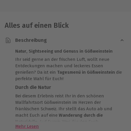
Alles auf einen Blick
Beschreibung
Natur, Sightseeing und Genuss in Gößweinstein
Ihr seid gerne an der frischen Luft, wollt neue
Entdeckungen machen und leckeres Essen
genießen? Da ist ein
Tagesmenü in Gößweinstein
die
perfekte Wahl für Euch!
Durch die Natur
Bei diesem Erlebnis reist Ihr in den schönen
Wallfahrtsort Gößweinstein im Herzen der
fränkischen Schweiz. Ihr stellt das Auto ab und
macht Euch auf eine
Wanderung durch die
Naturidylle
. Auf Eurem Weg, für den Euch
Mehr Lesen
Kartenmaterial bereitgestellt wird, liegen die rund