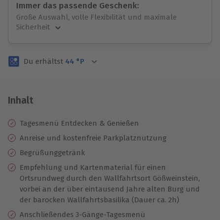
Immer das passende Geschenk:
Große Auswahl, volle Flexibilität und maximale
Sicherheit
Große Auswahl
Über 9.000 unvergessliche Erlebnisse.
Du erhältst
44
°P
Volle Flexibilität
Jeder Gutschein für alle Erlebnisse einlösbar.
Maximale Sicherheit
3 Jahre gültig & verlängerbar.
Inhalt
Tagesmenü Entdecken & Genießen
Anreise und kostenfreie Parkplatznutzung
Begrüßunggetränk
Empfehlung und Kartenmaterial für einen
Ortsrundweg durch den Wallfahrtsort Gößweinstein,
vorbei an der über eintausend Jahre alten Burg und
der barocken Wallfahrtsbasilika (Dauer ca. 2h)
Anschließendes 3-Gänge-Tagesmenü