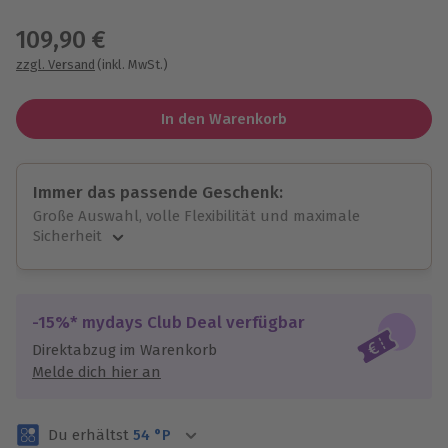
Wähle im nächsten Schritt einen Termin aus
109,90 €
zzgl. Versand
(inkl. MwSt.)
In den Warenkorb
Immer das passende Geschenk:
Große Auswahl, volle Flexibilität und maximale
Sicherheit
Große Auswahl
Über 9.000 unvergessliche Erlebnisse.
Volle Flexibilität
-15%* mydays Club Deal verfügbar
Jeder Gutschein für alle Erlebnisse einlösbar.
Direktabzug im Warenkorb
Maximale Sicherheit
Melde dich hier an
3 Jahre gültig & verlängerbar.
Du erhältst
54
°P