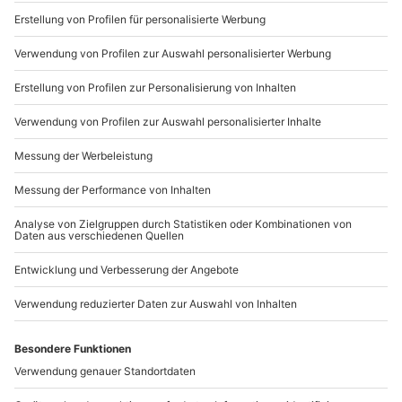
Sichere Dir attraktive Firmenkunden Vorteile.
089 / 21 12 90 20
Mo-Fr: 9-17 Uhr
b2b@mydays.de
www.b2b.mydays.de/
Artikelnummer
:
59403
Andere Produkte entdecken