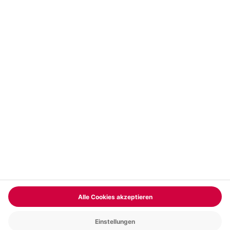
Vertrag widerrufen
FAQs
Kontakt
Zahlungsarten
Über uns
Magazin
Jobs & Karriere
Partnerprogramm
Trusted Shops
PAYBACK
Versand und Lieferung
Presse
AGB
Cookie Einstellungen
Datenschutz
Nutzungsbedingungen
Online-Marktplatz
Barrierefreiheit
Grounding Page
Compliance
Impressum
RECHNUNG