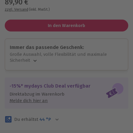
89,90 €
zzgl. Versand
(inkl. MwSt.)
In den Warenkorb
Immer das passende Geschenk:
Große Auswahl, volle Flexibilität und maximale
Sicherheit
Große Auswahl
Über 9.000 unvergessliche Erlebnisse.
Volle Flexibilität
-15%* mydays Club Deal verfügbar
Jeder Gutschein für alle Erlebnisse einlösbar.
Direktabzug im Warenkorb
Maximale Sicherheit
Melde dich hier an
3 Jahre gültig & verlängerbar.
Du erhältst
44
°P