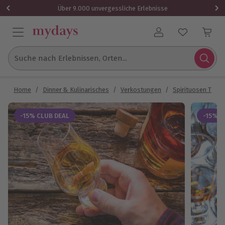
Über 9.000 unvergessliche Erlebnisse
Benutzerkonto
Suche nach Erlebnissen, Orten...
Home
/
Dinner & Kulinarisches
/
Verkostungen
/
Spirituosen Tasti
-15% CLUB DEAL
-15% C