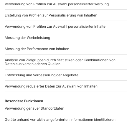
Mo-Fr: 9-17 Uhr
b2b@mydays.de
www.b2b.mydays.de/
Artikelnummer
:
58298
Andere Produkte entdecken
-15% CLUB DEAL
-15% CLUB DEAL
Gin Tasting Düsseldorf
Rum Tasting
Düsseldorf (8 Rum-