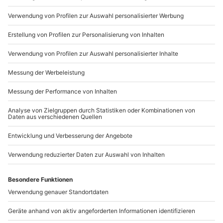
089 / 21 12 90 20
Mo-Fr: 9-17 Uhr
b2b@mydays.de
www.b2b.mydays.de/
Artikelnummer
:
61009
Andere Produkte entdecken
-15% CLUB DEAL