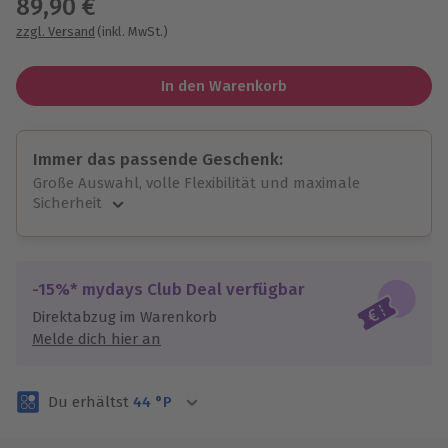
89,90 €
zzgl. Versand
(inkl. MwSt.)
In den Warenkorb
Immer das passende Geschenk:
Große Auswahl, volle Flexibilität und maximale
Sicherheit
Große Auswahl
Über 9.000 unvergessliche Erlebnisse.
Volle Flexibilität
-15%* mydays Club Deal verfügbar
Jeder Gutschein für alle Erlebnisse einlösbar.
Direktabzug im Warenkorb
Maximale Sicherheit
Melde dich hier an
3 Jahre gültig & verlängerbar.
Du erhältst
44
°P