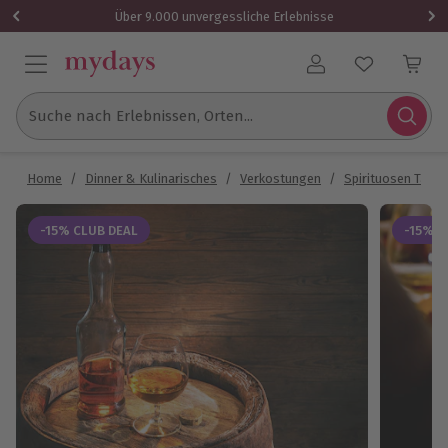
Über 9.000 unvergessliche Erlebnisse
Benutzerkonto
Suche nach Erlebnissen, Orten...
Home
/
Dinner & Kulinarisches
/
Verkostungen
/
Spirituosen Tasti
-15% CLUB DEAL
-15% C