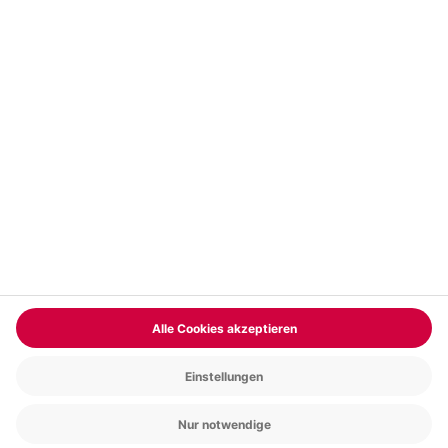
Vertrag widerrufen
FAQs
Kontakt
Zahlungsarten
Über uns
Magazin
Jobs & Karriere
Partnerprogramm
Trusted Shops
PAYBACK
Versand und Lieferung
Presse
AGB
Cookie Einstellungen
Datenschutz
Nutzungsbedingungen
Online-Marktplatz
Barrierefreiheit
Grounding Page
Compliance
Impressum
RECHNUNG