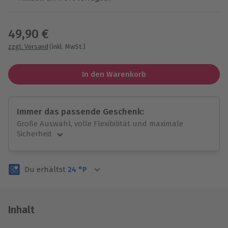
Wähle im nächsten Schritt einen Termin aus
49,90 €
zzgl. Versand
(inkl. MwSt.)
In den Warenkorb
Immer das passende Geschenk:
Große Auswahl, volle Flexibilität und maximale
Sicherheit
Große Auswahl
Über 9.000 unvergessliche Erlebnisse.
Du erhältst
24
°P
Volle Flexibilität
Jeder Gutschein für alle Erlebnisse einlösbar.
Maximale Sicherheit
3 Jahre gültig & verlängerbar.
Inhalt