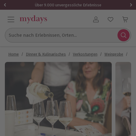
Über 9.000 unvergessliche Erlebnisse
Benutzerkonto
Suche nach Erlebnissen, Orten...
Home
/
Dinner & Kulinarisches
/
Verkostungen
/
Weinprobe
/
Reb