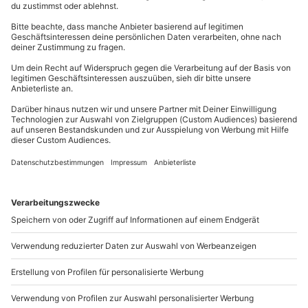
Teilnehmer
Kontakt & FAQ
Gutschein gültig für 1 Person
Gruppengröße: 6-12 Personen
mydays
GmbH
Mühldorfstraße 8
81671
München
Du erreichst uns telefonisch zu folgenden Zeiten,
außer an bundesweiten Feiertagen:
Mo-Fr: 8-20 Uhr | Sa: 10-16 Uhr
Du möchtest als Firma bestellen?
Sichere Dir attraktive Firmenkunden Vorteile.
089 / 21 12 90 20
Mo-Fr: 9-17 Uhr