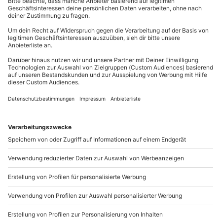
Gruppengröße: 8-20 Personen
mydays
GmbH
Mühldorfstraße 8
81671
München
Du erreichst uns telefonisch zu folgenden Zeiten,
außer an bundesweiten Feiertagen:
Mo-Fr: 8-20 Uhr | Sa: 10-16 Uhr
Du möchtest als Firma bestellen?
Sichere Dir attraktive Firmenkunden Vorteile.
089 / 21 12 90 20
Mo-Fr: 9-17 Uhr
b2b@mydays.de
www.b2b.mydays.de/