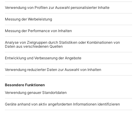
Artikelnummer
:
56426
Andere Produkte entdecken
-15% CLUB DEAL
Naturkosmetik selber
Salben selber machen
machen Düsseldorf
Düsseldorf
(Basic)
Düsseldorf
Düsseldorf
1 Person
1 Person
79,90 €
79,90 €