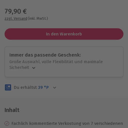
Wähle im nächsten Schritt einen Termin aus
79,90 €
zzgl. Versand
(inkl. MwSt.)
In den Warenkorb
Immer das passende Geschenk:
Große Auswahl, volle Flexibilität und maximale
Sicherheit
Große Auswahl
Über 9.000 unvergessliche Erlebnisse.
Du erhältst
39
°P
Volle Flexibilität
Jeder Gutschein für alle Erlebnisse einlösbar.
Maximale Sicherheit
3 Jahre gültig & verlängerbar.
Inhalt
Fachlich kommentierte Verkostung von 7 verschiedenen