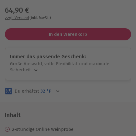
64,90 €
zzgl. Versand
(inkl. MwSt.)
In den Warenkorb
Immer das passende Geschenk:
Große Auswahl, volle Flexibilität und maximale
Sicherheit
Große Auswahl
Über 9.000 unvergessliche Erlebnisse.
Du erhältst
32
°P
Volle Flexibilität
Jeder Gutschein für alle Erlebnisse einlösbar.
Maximale Sicherheit
3 Jahre gültig & verlängerbar.
Inhalt
2-stündige Online Weinprobe