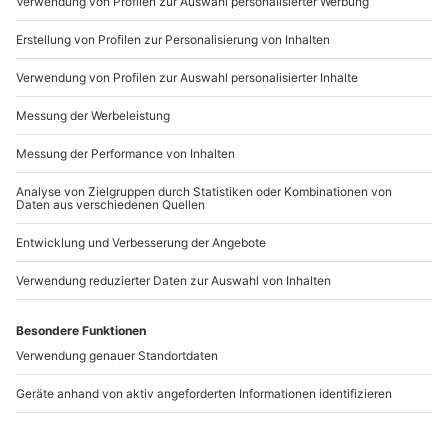
b2b@mydays.de
www.b2b.mydays.de/
Artikelnummer
:
45021
Andere Produkte entdecken
Weinverkostung mit
Schokoladenverkostung
Krimi online
Online