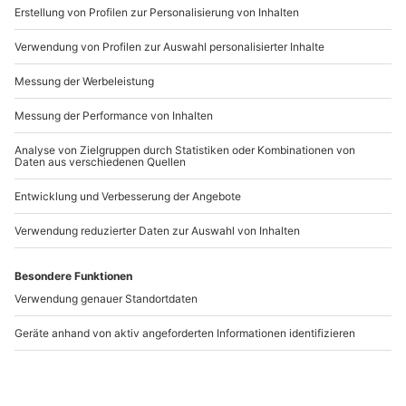
www.b2b.mydays.de/
Artikelnummer
:
19970
Andere Produkte entdecken
Erlebnisrestaurant
Candle Light Dinner für
Dinner in the Bright
2 Ilberstedt
Ilberstedt
Ilberstedt
Ilberstedt