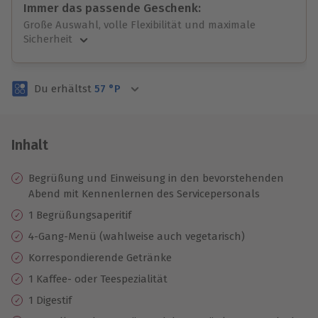
Immer das passende Geschenk:
Große Auswahl, volle Flexibilität und maximale
Sicherheit
Große Auswahl
Über 9.000 unvergessliche Erlebnisse.
Du erhältst
57
°P
Volle Flexibilität
Jeder Gutschein für alle Erlebnisse einlösbar.
Maximale Sicherheit
3 Jahre gültig & verlängerbar.
Inhalt
Begrüßung und Einweisung in den bevorstehenden
Abend mit Kennenlernen des Servicepersonals
1 Begrüßungsaperitif
4-Gang-Menü (wahlweise auch vegetarisch)
Korrespondierende Getränke
1 Kaffee- oder Teespezialität
1 Digestif