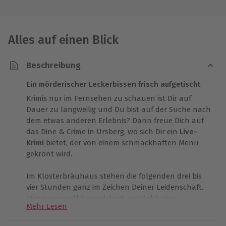
Alles auf einen Blick
Beschreibung
Ein mörderischer Leckerbissen frisch aufgetischt
Krimis nur im Fernsehen zu schauen ist Dir auf
Dauer zu langweilig und Du bist auf der Suche nach
dem etwas anderen Erlebnis? Dann freue Dich auf
das Dine & Crime in Ursberg, wo sich Dir ein
Live-
Krimi
bietet, der von einem schmackhaften Menü
gekrönt wird.
Im Klosterbräuhaus stehen die folgenden drei bis
vier Stunden ganz im Zeichen Deiner Leidenschaft.
Stimmungsvoll hergerichtet, entsteht eine
Mehr Lesen
unvergessliche
Atmosphäre
in Stücken wie „Tödliche
Familienbande“, „Candlelight Killers“ oder auch