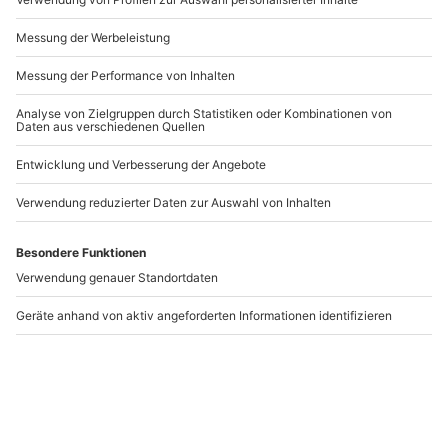
Andere Produkte entdecken
Dine & Crime Schongau
Dine & Crime
Landsberg am Lech
Schongau
Landsberg am Lech
1 Person
1 Person
89,90 €
84,90 €
3
2.8
(1)
(4)