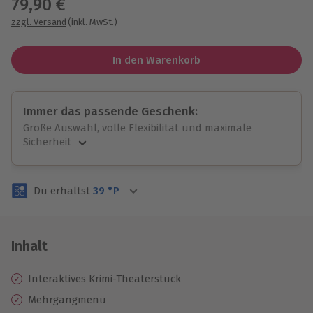
79,90 €
zzgl. Versand
(inkl. MwSt.)
In den Warenkorb
Immer das passende Geschenk:
Große Auswahl, volle Flexibilität und maximale
Sicherheit
Große Auswahl
Über 9.000 unvergessliche Erlebnisse.
Du erhältst
39
°P
Volle Flexibilität
Jeder Gutschein für alle Erlebnisse einlösbar.
Maximale Sicherheit
3 Jahre gültig & verlängerbar.
Inhalt
Interaktives Krimi-Theaterstück
Mehrgangmenü