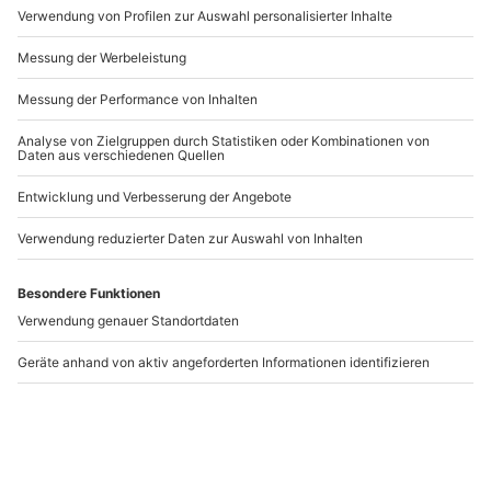
München
.
Artikelnummer
:
37870
Andere Produkte entdecken
-15% CLUB DEAL
Wein & Käse Abend
Wein & Käse Tasting
München
München
München
München
1 Person
1 Person
74,90 €
69,90 €