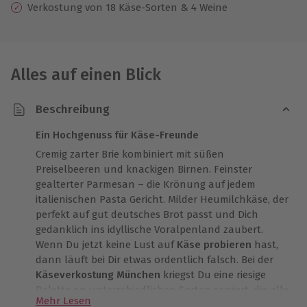
Verkostung von 18 Käse-Sorten & 4 Weine
Alles auf einen Blick
Beschreibung
Ein Hochgenuss für Käse-Freunde
Cremig zarter Brie kombiniert mit süßen
Preiselbeeren und knackigen Birnen. Feinster
gealterter Parmesan – die Krönung auf jedem
italienischen Pasta Gericht. Milder Heumilchkäse, der
perfekt auf gut deutsches Brot passt und Dich
gedanklich ins idyllische Voralpenland zaubert.
Wenn Du jetzt keine Lust auf
Käse probieren
hast,
dann läuft bei Dir etwas ordentlich falsch. Bei der
Käseverkostung München
kriegst Du eine riesige
Palette an unterschiedlichen Sorten serviert, die alle
Mehr Lesen
ihren eigenen Charme, sowie charakteristische