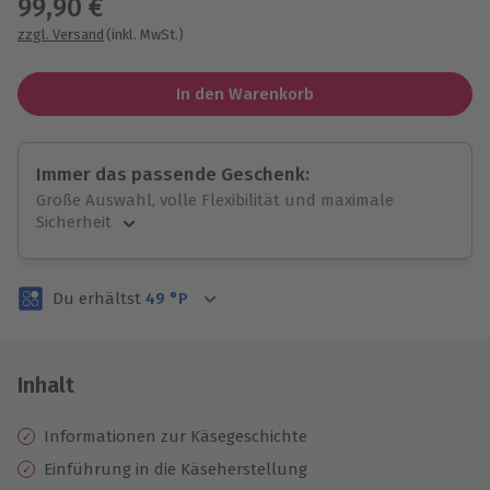
99,90 €
zzgl. Versand
(inkl. MwSt.)
In den Warenkorb
Immer das passende Geschenk:
Große Auswahl, volle Flexibilität und maximale
Sicherheit
Große Auswahl
Über 9.000 unvergessliche Erlebnisse.
Du erhältst
49
°P
Volle Flexibilität
Jeder Gutschein für alle Erlebnisse einlösbar.
Maximale Sicherheit
3 Jahre gültig & verlängerbar.
Inhalt
Informationen zur Käsegeschichte
Einführung in die Käseherstellung