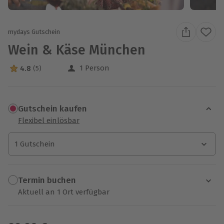
mydays Gutschein
Wein & Käse München
1 Person
4.8
(5)
4.8 Sterne von 5 aus 5 Bewertungen
Gutschein kaufen
Flexibel einlösbar
1 Gutschein
1 Gutschein
1 Gutschein
Termin buchen
Aktuell an 1 Ort verfügbar
Wähle im nächsten Schritt einen Termin aus