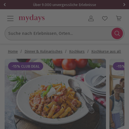
Über 9.000 unvergessliche Erlebnisse
Benutzerkonto
Suche nach Erlebnissen, Orten...
Home
/
Dinner & Kulinarisches
/
Kochkurs
/
Kochkurse aus aller W
-15% CLUB DEAL
-15% C