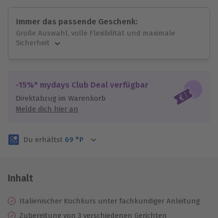
Immer das passende Geschenk:
Große Auswahl, volle Flexibilität und maximale
Sicherheit
Große Auswahl
Über 9.000 unvergessliche Erlebnisse.
Volle Flexibilität
-15%* mydays Club Deal verfügbar
Jeder Gutschein für alle Erlebnisse einlösbar.
Direktabzug im Warenkorb
Maximale Sicherheit
Melde dich hier an
3 Jahre gültig & verlängerbar.
Du erhältst
69
°P
Inhalt
Italienischer Kochkurs unter fachkundiger Anleitung
Zubereitung von 3 verschiedenen Gerichten