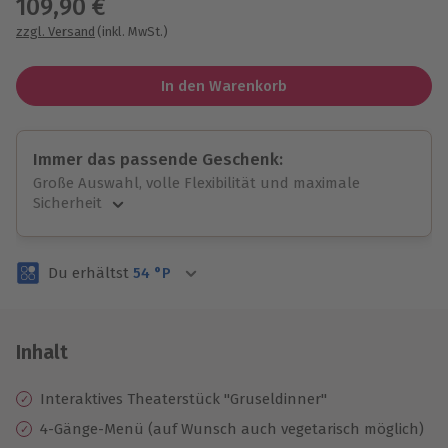
109,90 €
zzgl. Versand
(inkl. MwSt.)
In den Warenkorb
Immer das passende Geschenk:
Große Auswahl, volle Flexibilität und maximale
Sicherheit
Große Auswahl
Über 9.000 unvergessliche Erlebnisse.
Du erhältst
54
°P
Volle Flexibilität
Jeder Gutschein für alle Erlebnisse einlösbar.
Maximale Sicherheit
3 Jahre gültig & verlängerbar.
Inhalt
Interaktives Theaterstück "Gruseldinner"
4-Gänge-Menü (auf Wunsch auch vegetarisch möglich)