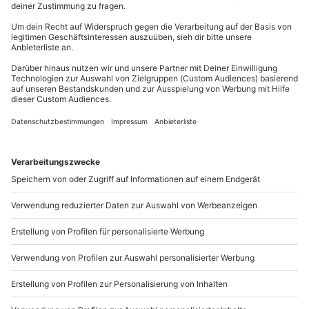
81671
München
Hinweis
Du erreichst uns telefonisch zu folgenden Zeiten,
Bitte sei 30 Minuten vor Beginn vor Ort
außer an bundesweiten Feiertagen:
Mo-Fr: 8-20 Uhr | Sa: 10-16 Uhr
Du möchtest als Firma bestellen?
Sichere Dir attraktive Firmenkunden Vorteile.
089 / 21 12 90 20
Mo-Fr: 9-17 Uhr
b2b@mydays.de
www.b2b.mydays.de/
Artikelnummer
:
66726