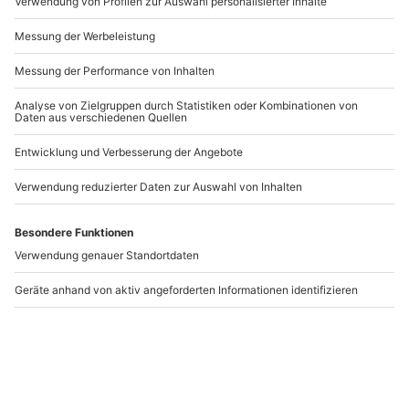
Andere Produkte entdecken
River Rafting Lütschine
Roséwein Seminar
Frankfurt am Main
Wilderswil
Frankfurt am Main
1 Person
1 Person
154,90 €
74,90 €