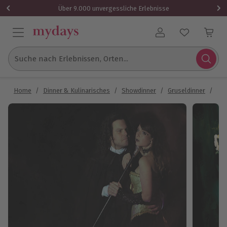
Über 9.000 unvergessliche Erlebnisse
Benutzerkonto
Suche nach Erlebnissen, Orten...
Home
/
Dinner & Kulinarisches
/
Showdinner
/
Gruseldinner
/
Gru