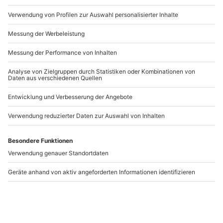
Gruseldinner nach Mannheim!
Artikelnummer
:
21461
Andere Produkte entdecken
Magic Dinner
Be a Popstar
Mannheim
Mannheim
Mannheim
Mannheim
1 Person
1 Person
105,90 €
184,90 €
5
(1)