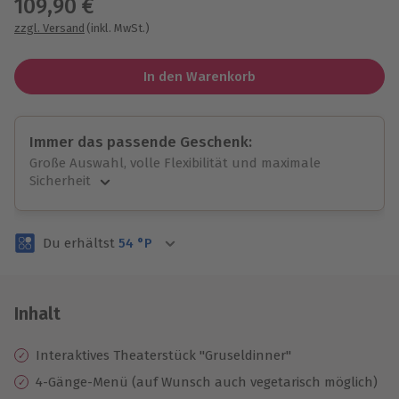
109,90 €
zzgl. Versand
(inkl. MwSt.)
In den Warenkorb
Immer das passende Geschenk:
Große Auswahl, volle Flexibilität und maximale
Sicherheit
Große Auswahl
Über 9.000 unvergessliche Erlebnisse.
Du erhältst
54
°P
Volle Flexibilität
Jeder Gutschein für alle Erlebnisse einlösbar.
Maximale Sicherheit
3 Jahre gültig & verlängerbar.
Inhalt
Interaktives Theaterstück "Gruseldinner"
4-Gänge-Menü (auf Wunsch auch vegetarisch möglich)