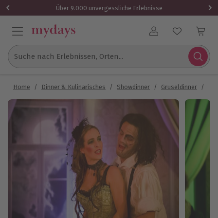
Über 9.000 unvergessliche Erlebnisse
Benutzerkonto
Suche nach Erlebnissen, Orten...
Home
/
Dinner & Kulinarisches
/
Showdinner
/
Gruseldinner
/
Gru