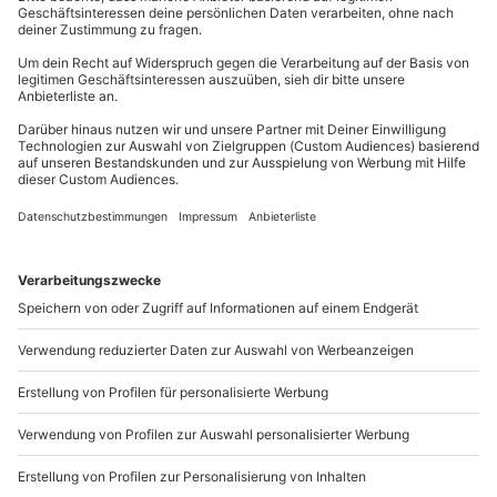
mydays
GmbH
Gruppengröße: 14-24 Personen
Mühldorfstraße 8
81671
München
Du erreichst uns telefonisch zu folgenden Zeiten,
außer an bundesweiten Feiertagen:
Mo-Fr: 8-20 Uhr | Sa: 10-16 Uhr
Du möchtest als Firma bestellen?
Sichere Dir attraktive Firmenkunden Vorteile.
089 / 21 12 90 20
Mo-Fr: 9-17 Uhr
b2b@mydays.de
www.b2b.mydays.de/