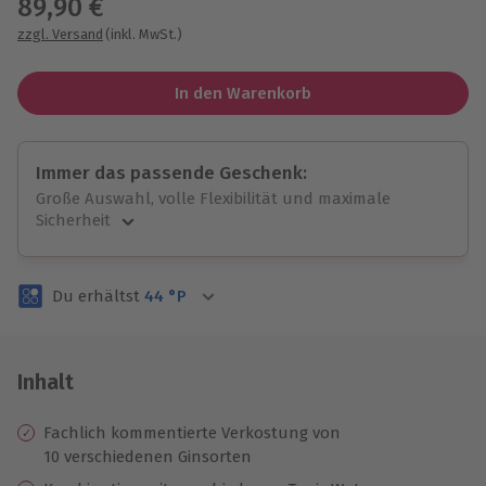
89,90 €
zzgl. Versand
(inkl. MwSt.)
In den Warenkorb
Immer das passende Geschenk:
Große Auswahl, volle Flexibilität und maximale
Sicherheit
Große Auswahl
Über 9.000 unvergessliche Erlebnisse.
Du erhältst
44
°P
Volle Flexibilität
Jeder Gutschein für alle Erlebnisse einlösbar.
Maximale Sicherheit
3 Jahre gültig & verlängerbar.
Inhalt
Fachlich kommentierte Verkostung von
10 verschiedenen Ginsorten