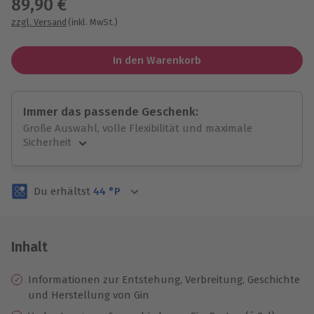
89,90 €
zzgl. Versand
(inkl. MwSt.)
In den Warenkorb
Immer das passende Geschenk:
Große Auswahl, volle Flexibilität und maximale
Sicherheit
Große Auswahl
Über 9.000 unvergessliche Erlebnisse.
Du erhältst
44
°P
Volle Flexibilität
Jeder Gutschein für alle Erlebnisse einlösbar.
Maximale Sicherheit
3 Jahre gültig & verlängerbar.
Inhalt
Informationen zur Entstehung, Verbreitung, Geschichte
und Herstellung von Gin