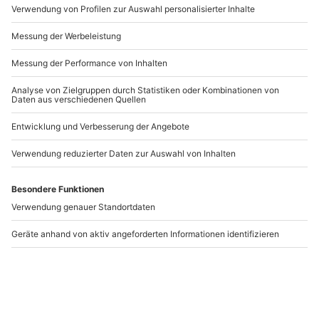
Artikelnummer
:
37376
Andere Produkte entdecken
Rum-Tasting Nürnberg
Whisky Tasting
Pretzfeld (inkl.
fränkischen
Spezialitäten Buffet)
Nürnberg
Pretzfeld
1 Person
1 Person
94,90 €
69,90 €