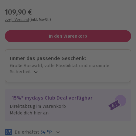
Wähle im nächsten Schritt einen Termin aus
109,90 €
zzgl. Versand
(inkl. MwSt.)
In den Warenkorb
Immer das passende Geschenk:
Große Auswahl, volle Flexibilität und maximale
Sicherheit
Große Auswahl
Über 9.000 unvergessliche Erlebnisse.
Volle Flexibilität
-15%* mydays Club Deal verfügbar
Jeder Gutschein für alle Erlebnisse einlösbar.
Direktabzug im Warenkorb
Maximale Sicherheit
Melde dich hier an
3 Jahre gültig & verlängerbar.
Du erhältst
54
°P