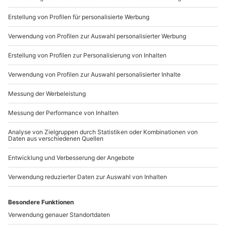
Du möchtest als Firma bestellen?
Sichere Dir attraktive Firmenkunden Vorteile.
089 / 21 12 90 20
Mo-Fr: 9-17 Uhr
b2b@mydays.de
www.b2b.mydays.de/
Artikelnummer
:
59391
Andere Produkte entdecken