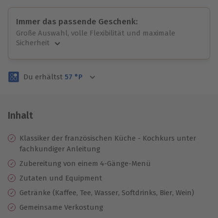
Immer das passende Geschenk:
Große Auswahl, volle Flexibilität und maximale
Sicherheit
Große Auswahl
Über 9.000 unvergessliche Erlebnisse.
Du erhältst
57
°P
Volle Flexibilität
Jeder Gutschein für alle Erlebnisse einlösbar.
Maximale Sicherheit
3 Jahre gültig & verlängerbar.
Inhalt
Klassiker der französischen Küche - Kochkurs unter
fachkundiger Anleitung
Zubereitung von einem 4-Gänge-Menü
Zutaten und Equipment
Getränke (Kaffee, Tee, Wasser, Softdrinks, Bier, Wein)
Gemeinsame Verkostung