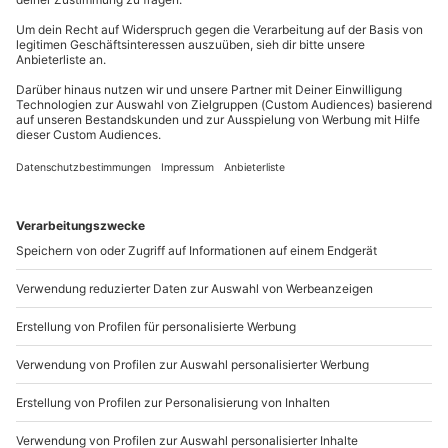
Wird gestellt: Kochschürze, Kochutensilien,
Lebensmittel & Rezepte
Du erreichst uns telefonisch zu folgenden Zeiten,
außer an bundesweiten Feiertagen:
Teilnehmer
Mo-Fr: 8-20 Uhr | Sa: 10-16 Uhr
Gutschein gültig für 1 Person
Gruppengröße: 10-16 Personen
Du möchtest als Firma bestellen?
Sichere Dir attraktive Firmenkunden Vorteile.
089 / 21 12 90 20
Mo-Fr: 9-17 Uhr
b2b@mydays.de
www.b2b.mydays.de/
Artikelnummer
:
48632