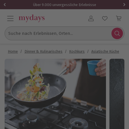
Über 9.000 unvergessliche Erlebnisse
Benutzerkonto
Suche nach Erlebnissen, Orten...
Home
/
Dinner & Kulinarisches
/
Kochkurs
/
Asiatische Küche
/
A