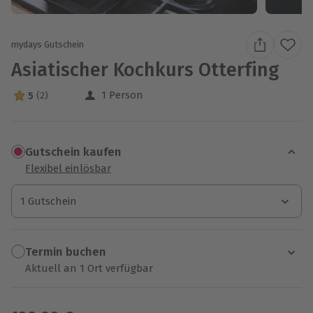
mydays Gutschein
Asiatischer Kochkurs Otterfing
1 Person
5
(2)
5 Sterne von 5 aus 2 Bewertungen
Gutschein kaufen
Flexibel einlösbar
1 Gutschein
1 Gutschein
1 Gutschein
Termin buchen
Aktuell an 1 Ort verfügbar
Wähle im nächsten Schritt einen Termin aus