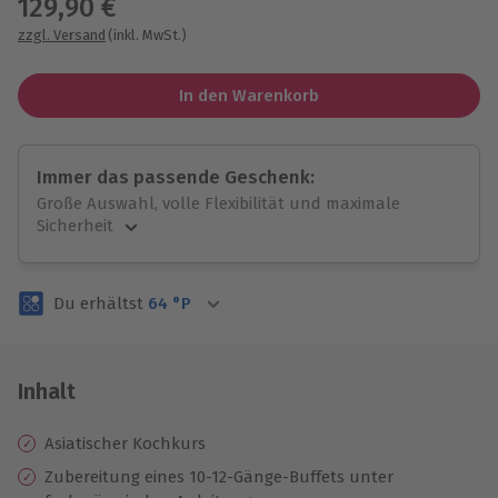
129,90 €
zzgl. Versand
(inkl. MwSt.)
In den Warenkorb
Immer das passende Geschenk:
Große Auswahl, volle Flexibilität und maximale
Sicherheit
Große Auswahl
Über 9.000 unvergessliche Erlebnisse.
Du erhältst
64
°P
Volle Flexibilität
Jeder Gutschein für alle Erlebnisse einlösbar.
Maximale Sicherheit
3 Jahre gültig & verlängerbar.
Inhalt
Asiatischer Kochkurs
Zubereitung eines 10-12-Gänge-Buffets unter